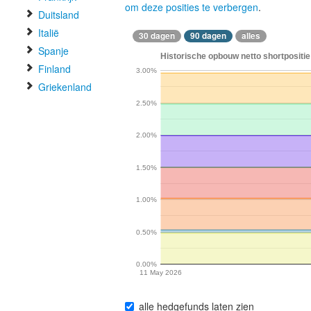
om deze posities te verbergen
.
Duitsland
Italië
30 dagen
90 dagen
alles
Spanje
Historische opbouw netto shortpositie 
Finland
3.00%
Griekenland
2.50%
2.00%
1.50%
1.00%
0.50%
0.00%
11 May 2026
alle hedgefunds laten zien