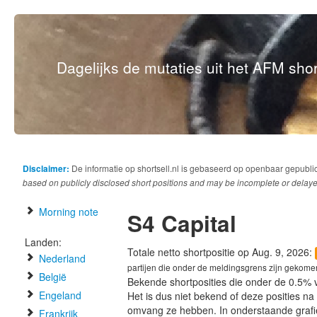
Dagelijks de mutaties uit het AFM short
Disclaimer:
De informatie op shortsell.nl is gebaseerd op openbaar gepubli
based on publicly disclosed short positions and may be incomplete or delaye
Morning note
S4 Capital
Landen:
Totale netto shortpositie op Aug. 9, 2026:
Nederland
partijen die onder de meldingsgrens zijn gekome
België
Bekende shortposities die onder de 0.5% 
Engeland
Het is dus niet bekend of deze posities n
omvang ze hebben. In onderstaande graf
Frankrijk