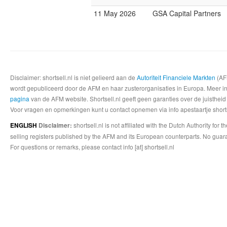
11 May 2026
GSA Capital Partners
Disclaimer: shortsell.nl is niet gelieerd aan de
Autoriteit Financiele Markten
(AFM
wordt gepubliceerd door de AFM en haar zusterorganisaties in Europa. Meer info
pagina
van de AFM website. Shortsell.nl geeft geen garanties over de juistheid
Voor vragen en opmerkingen kunt u contact opnemen via info apestaartje shorts
shortsell.nl is not affiliated with the Dutch Authority fo
ENGLISH
Disclaimer:
selling registers published by the AFM and its European counterparts. No guara
For questions or remarks, please contact info [at] shortsell.nl