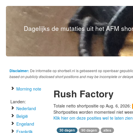
Dagelijks de mutaties uit het AFM short
Disclaimer:
De informatie op shortsell.nl is gebaseerd op openbaar gepubli
based on publicly disclosed short positions and may be incomplete or delaye
Morning note
Rush Factory
Landen:
Totale netto shortpositie op Aug. 6, 2026:
Nederland
Shortposities worden momenteel niet wee
België
Klik hier om deze posities wel te laten zien
Engeland
30 dagen
90 dagen
alles
Frankrijk