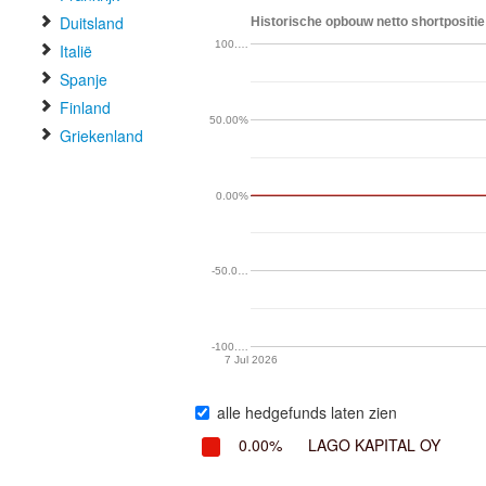
Duitsland
Historische opbouw netto shortpositie
100.…
Italië
Spanje
Finland
50.00%
Griekenland
0.00%
-50.0…
-100.…
7 Jul 2026
alle hedgefunds laten zien
0.00%
LAGO KAPITAL OY