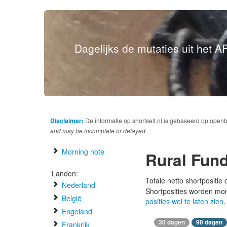
Dagelijks de mutaties uit het AF
Disclaimer:
De informatie op shortsell.nl is gebaseerd op open
and may be incomplete or delayed.
Morning note
Rural Fun
Landen:
Totale netto shortpositie
Nederland
Shortposities worden mo
België
posities wel te laten zien
.
Engeland
30 dagen
90 dagen
Frankrijk