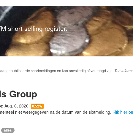
M short selling register.
baar gepubliceerde shortmeldingen en kan onvolledig of vertraagd zijn.
The informa
ds Group
 op Aug. 6, 2026:
0.52%
menteel niet weergegeven na de datum van de slotmelding.
Klik hier 
alles