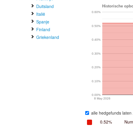
Duitsland
Historische opbo
0.60%
Italië
Spanje
0.50%
Finland
Griekenland
0.40%
0.30%
0.20%
0.10%
0.00%
8 May 2026
alle hedgefunds laten 
0.52%
Nume