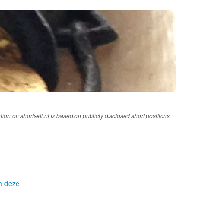
tion on shortsell.nl is based on publicly disclosed short positions
om deze