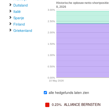
Historische opbouw netto shortpositie
Duitsland
8, 2026
3.00%
Italië
Spanje
2.50%
Finland
Griekenland
2.00%
1.50%
1.00%
0.50%
0.00%
10 May 2026
alle hedgefunds laten zien
0.23%
ALLIANCE BERNSTEIN