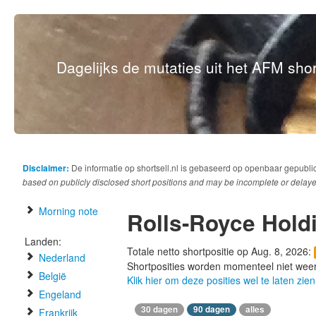
Dagelijks de mutaties uit het AFM short
Disclaimer:
De informatie op shortsell.nl is gebaseerd op openbaar gepubli
based on publicly disclosed short positions and may be incomplete or delaye
Morning note
Rolls-Royce Hold
Landen:
Totale netto shortpositie op Aug. 8, 2026:
Nederland
Shortposities worden momenteel niet wee
België
Klik hier om deze posities wel te laten zien
Engeland
30 dagen
90 dagen
alles
Frankrijk