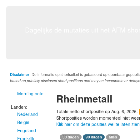
Dagelijks de mutaties uit het AFM short
Disclaimer:
De informatie op shortsell.nl is gebaseerd op openbaar gepubli
based on publicly disclosed short positions and may be incomplete or delaye
Morning note
Rheinmetall
Landen:
Totale netto shortpositie op Aug. 6, 2026:
Nederland
Shortposities worden momenteel niet wee
België
Klik hier om deze posities wel te laten zien
Engeland
30 dagen
90 dagen
alles
Frankrijk