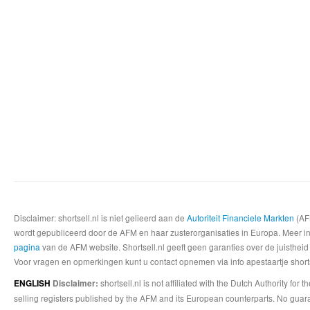
Disclaimer: shortsell.nl is niet gelieerd aan de
Autoriteit Financiele Markten
(AFM
wordt gepubliceerd door de AFM en haar zusterorganisaties in Europa. Meer info
pagina
van de AFM website. Shortsell.nl geeft geen garanties over de juistheid
Voor vragen en opmerkingen kunt u contact opnemen via info apestaartje shorts
shortsell.nl is not affiliated with the Dutch Authority fo
ENGLISH
Disclaimer:
selling registers published by the AFM and its European counterparts. No guara