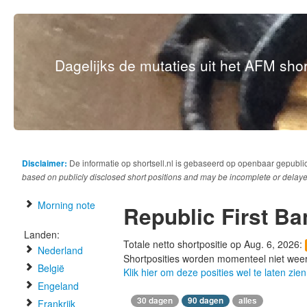
Dagelijks de mutaties uit het AFM short
Disclaimer:
De informatie op shortsell.nl is gebaseerd op openbaar gepubli
based on publicly disclosed short positions and may be incomplete or delaye
Morning note
Republic First B
Landen:
Totale netto shortpositie op Aug. 6, 2026:
Nederland
Shortposities worden momenteel niet wee
België
Klik hier om deze posities wel te laten zien
Engeland
30 dagen
90 dagen
alles
Frankrijk