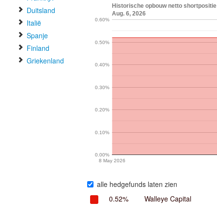
Historische opbouw netto shortpositie
Duitsland
Aug. 6, 2026
0.60%
Italië
Spanje
0.50%
Finland
Griekenland
0.40%
0.30%
0.20%
0.10%
0.00%
8 May 2026
alle hedgefunds laten zien
0.52%
Walleye Capital