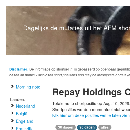
Dagelijks de mutaties uit het AFM short
Disclaimer:
De informatie op shortsell.nl is gebaseerd op openbaar gepubli
based on publicly disclosed short positions and may be incomplete or delaye
Morning note
Repay Holdings 
Landen:
Totale netto shortpositie op Aug. 10, 2026
Nederland
Shortposities worden momenteel niet wee
België
Klik hier om deze posities wel te laten zien
Engeland
30 dagen
90 dagen
alles
Frankrijk