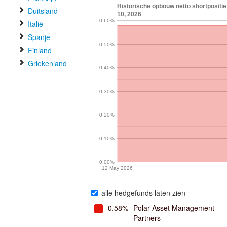
Historische opbouw netto shortpositie
Duitsland
10, 2026
0.60%
Italië
Spanje
0.50%
Finland
Griekenland
0.40%
0.30%
0.20%
0.10%
0.00%
12 May 2026
alle hedgefunds laten zien
0.58%
Polar Asset Management
Partners