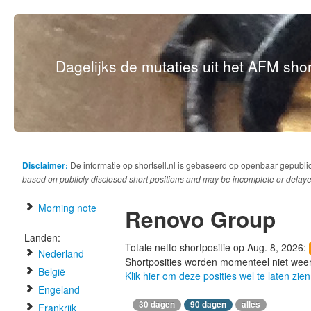
Dagelijks de mutaties uit het AFM short
Disclaimer:
De informatie op shortsell.nl is gebaseerd op openbaar gepubli
based on publicly disclosed short positions and may be incomplete or delaye
Morning note
Renovo Group
Landen:
Totale netto shortpositie op Aug. 8, 2026:
Nederland
Shortposities worden momenteel niet wee
België
Klik hier om deze posities wel te laten zien
Engeland
30 dagen
90 dagen
alles
Frankrijk