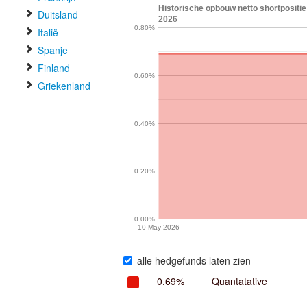
Historische opbouw netto shortpositie
Duitsland
2026
0.80%
Italië
Spanje
Finland
0.60%
Griekenland
0.40%
0.20%
0.00%
10 May 2026
alle hedgefunds laten zien
0.69%
Quantatative