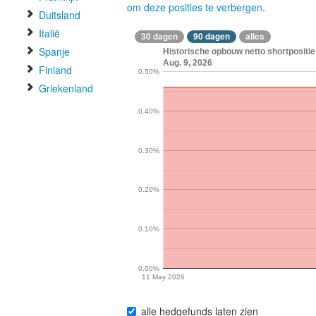
om deze posities te verbergen
.
Duitsland
Italië
30 dagen
90 dagen
alles
Spanje
Historische opbouw netto shortpositie
Aug. 9, 2026
Finland
0.50%
Griekenland
0.40%
0.30%
0.20%
0.10%
0.00%
11 May 2026
alle hedgefunds laten zien