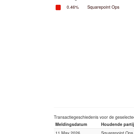
0.46%
Squarepoint Ops
Transactiegeschiedenis voor de geselect
Meldingsdatum
Houdende partij
11 May 2026
Squarepoint Ops