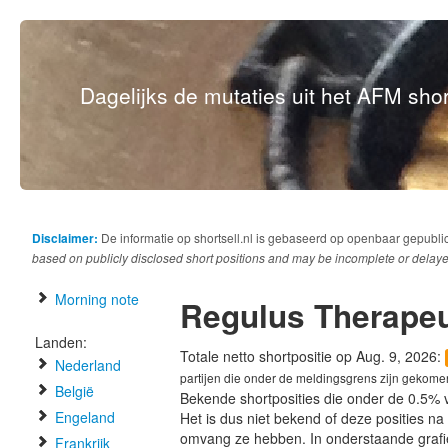
Dagelijks de mutaties uit het AFM short
Disclaimer:
De informatie op shortsell.nl is gebaseerd op openbaar gepubli
based on publicly disclosed short positions and may be incomplete or delaye
Morning note
Regulus Therapeu
Landen:
Totale netto shortpositie op Aug. 9, 2026:
Nederland
partijen die onder de meldingsgrens zijn gekome
België
Bekende shortposities die onder de 0.5% 
Engeland
Het is dus niet bekend of deze posities n
omvang ze hebben. In onderstaande graf
Frankrijk