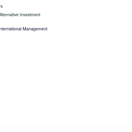
rs
lternative Investment
International Management