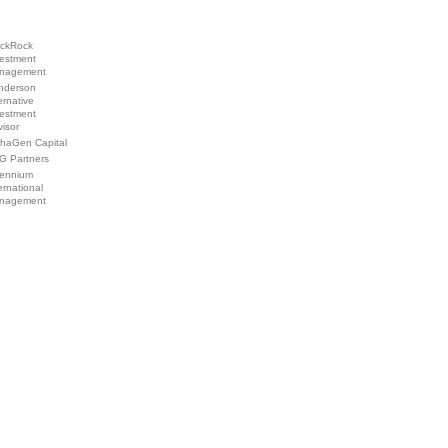
ackRock
vestment
nagement
nderson
ernative
vestment
visor
phaGen Capital
G Partners
lennium
ernational
nagement