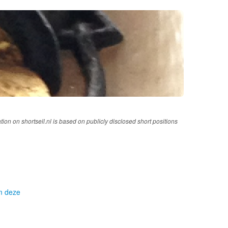
tion on shortsell.nl is based on publicly disclosed short positions
om deze