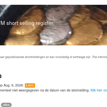
M short selling register.
baar gepubliceerde shortmeldingen en kan onvolledig of vertraagd zijn.
The informa
p
 op Aug. 6, 2026:
0.00%
menteel niet weergegeven na de datum van de slotmelding.
Klik hier 
alles