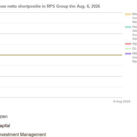
uw netto shortpositie in RPS Group t/m Aug. 6, 2026
Bl
In
Ma
He
Alt
In
Ad
Al
GL
Mil
Int
Ma
6 Aug 2026
zien
pital
Investment Management