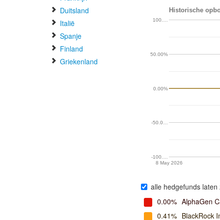
Duitsland
Historische opbo
100.…
Italië
Spanje
Finland
50.00%
Griekenland
0.00%
-50.0…
-100.…
8 May 2026
alle hedgefunds laten 
0.00%
AlphaGen Ca
0.41%
BlackRock 