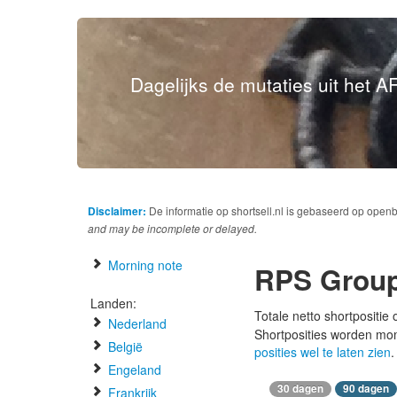
Dagelijks de mutaties uit het AF
Disclaimer:
De informatie op shortsell.nl is gebaseerd op open
and may be incomplete or delayed.
Morning note
RPS Grou
Landen:
Totale netto shortpositie
Nederland
Shortposities worden mo
België
posities wel te laten zien
.
Engeland
30 dagen
90 dagen
Frankrijk