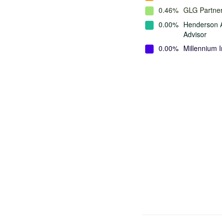
0.46%
GLG Partne
0.00%
Henderson A
Advisor
0.00%
Millennium 