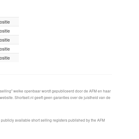
sitie
sitie
sitie
sitie
sitie
t selling" welke openbaar wordt gepubliceerd door de AFM en haar
bsite. Shortsell.nl geeft geen garanties over de juistheid van de
n publicly available short selling registers published by the AFM