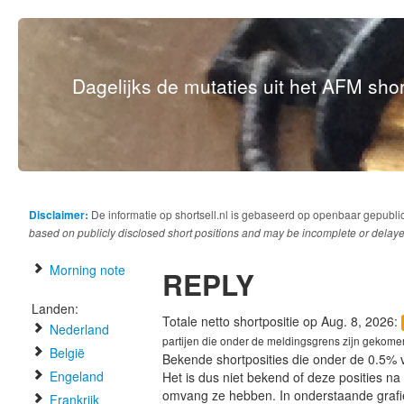
Dagelijks de mutaties uit het AFM short
Disclaimer:
De informatie op shortsell.nl is gebaseerd op openbaar gepubli
based on publicly disclosed short positions and may be incomplete or delaye
Morning note
REPLY
Landen:
Totale netto shortpositie op Aug. 8, 2026:
Nederland
partijen die onder de meldingsgrens zijn gekome
België
Bekende shortposities die onder de 0.5% 
Engeland
Het is dus niet bekend of deze posities n
omvang ze hebben. In onderstaande graf
Frankrijk