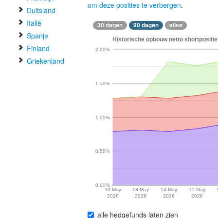
om deze posities te verbergen
.
Duitsland
Italië
30 dagen
90 dagen
alles
Spanje
Historische opbouw netto shortpositie
Finland
2.00%
Griekenland
1.50%
1.00%
0.50%
0.00%
10 May
13 May
14 May
15 May
2026
2026
2026
2026
alle hedgefunds laten zien