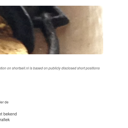
tion on shortsell.nl is based on publicly disclosed short positions
der de
iet bekend
rafiek