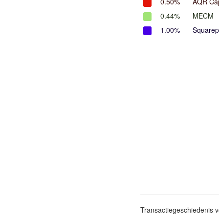
0.50%
AQR Cap
0.44%
MECM
1.00%
Squarep
Transactiegeschiedenis 