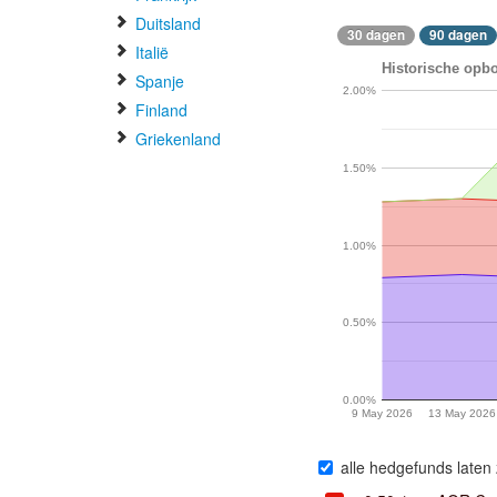
Duitsland
30 dagen
90 dagen
Italië
Historische opbo
Spanje
2.00%
Finland
Griekenland
1.50%
1.00%
0.50%
0.00%
9 May 2026
13 May 2026
alle hedgefunds laten 