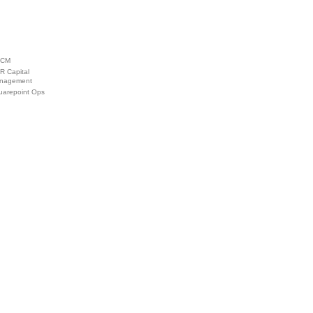
ECM
R Capital
nagement
uarepoint Ops