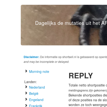
Dagelijks de mutaties uit het AF
Disclaimer:
De informatie op shortsell.nl is gebaseerd op open
and may be incomplete or delayed.
Morning note
REPLY
Landen:
Totale netto shortpositie
Nederland
meldingsgrens zijn gekomen)
België
Bekende shortposities di
Engeland
of deze posities na de s
worden ze toch weergeg
Frankrijk