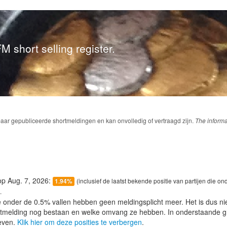
M short selling register.
baar gepubliceerde shortmeldingen en kan onvolledig of vertraagd zijn.
The informa
 op Aug. 7, 2026:
(inclusief de laatst bekende positie van partijen die on
1.94%
.
e onder de 0.5% vallen hebben geen meldingsplicht meer. Het is dus n
lotmelding nog bestaan en welke omvang ze hebben. In onderstaande g
even.
Klik hier om deze posities te verbergen
.