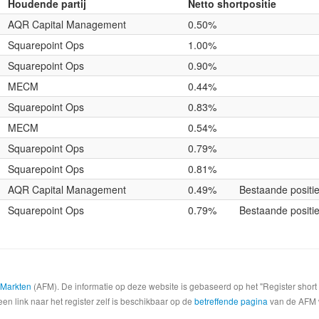
Houdende partij
Netto shortpositie
AQR Capital Management
0.50%
Squarepoint Ops
1.00%
Squarepoint Ops
0.90%
MECM
0.44%
Squarepoint Ops
0.83%
MECM
0.54%
Squarepoint Ops
0.79%
Squarepoint Ops
0.81%
AQR Capital Management
0.49%
Bestaande positi
Squarepoint Ops
0.79%
Bestaande positi
e Markten
(AFM). De informatie op deze website is gebaseerd op het "Register shor
een link naar het register zelf is beschikbaar op de
betreffende pagina
van de AFM we