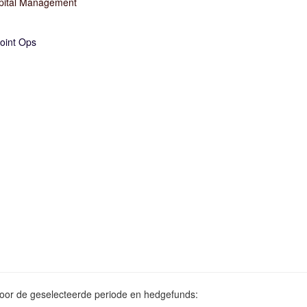
ital Management
oint Ops
voor de geselecteerde periode en hedgefunds: