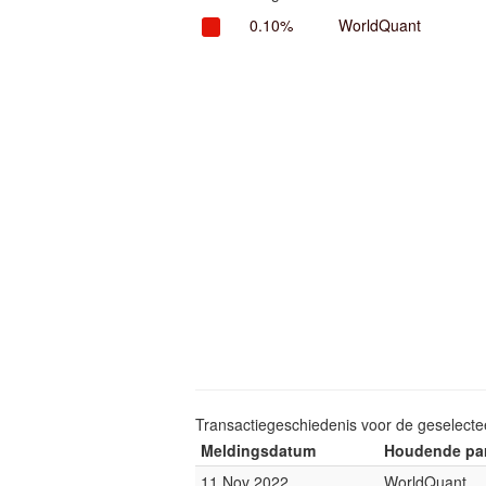
0.10%
WorldQuant
Transactiegeschiedenis voor de geselect
Meldingsdatum
Houdende par
11 Nov 2022
WorldQuant