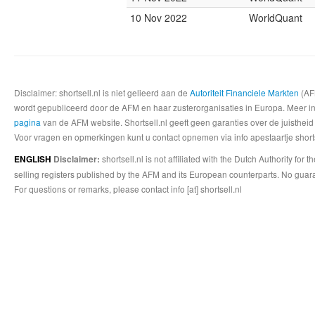
10 Nov 2022
WorldQuant
Disclaimer: shortsell.nl is niet gelieerd aan de
Autoriteit Financiele Markten
(AFM
wordt gepubliceerd door de AFM en haar zusterorganisaties in Europa. Meer info
pagina
van de AFM website. Shortsell.nl geeft geen garanties over de juistheid
Voor vragen en opmerkingen kunt u contact opnemen via info apestaartje shorts
shortsell.nl is not affiliated with the Dutch Authority fo
ENGLISH
Disclaimer:
selling registers published by the AFM and its European counterparts. No guara
For questions or remarks, please contact info [at] shortsell.nl