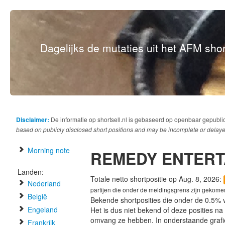
Dagelijks de mutaties uit het AFM short
Disclaimer:
De informatie op shortsell.nl is gebaseerd op openbaar gepubli
based on publicly disclosed short positions and may be incomplete or delaye
Morning note
REMEDY ENTERT
Landen:
Totale netto shortpositie op Aug. 8, 2026:
Nederland
partijen die onder de meldingsgrens zijn gekome
België
Bekende shortposities die onder de 0.5% 
Engeland
Het is dus niet bekend of deze posities n
omvang ze hebben. In onderstaande graf
Frankrijk