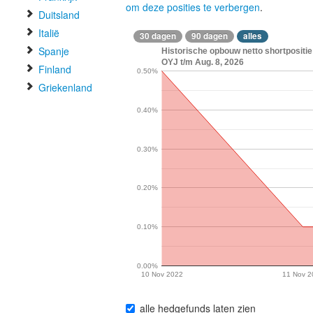
om deze posities te verbergen
.
Duitsland
Italië
30 dagen
90 dagen
alles
Spanje
Historische opbouw netto shortpos
OYJ t/m Aug. 8, 2026
Finland
0.50%
Griekenland
0.40%
0.30%
0.20%
0.10%
0.00%
10 Nov 2022
11 Nov 2
alle hedgefunds laten zien