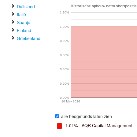
Duitsland
Historische opbouw netto shortpositie
1.20%
Italië
Spanje
1.00%
Finland
Griekenland
0.80%
0.60%
0.40%
0.20%
0.00%
10 May 2026
alle hedgefunds laten zien
1.01%
AQR Capital Management