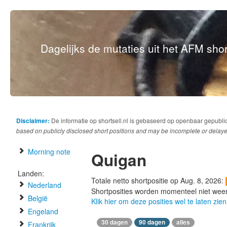
Dagelijks de mutaties uit het AFM short
Disclaimer:
De informatie op shortsell.nl is gebaseerd op openbaar gepubli
based on publicly disclosed short positions and may be incomplete or delaye
Morning note
Quigan
Landen:
Totale netto shortpositie op Aug. 8, 2026:
Nederland
Shortposities worden momenteel niet wee
België
Klik hier om deze posities wel te laten zien
Engeland
30 dagen
90 dagen
alles
Frankrijk