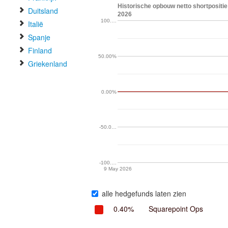
Historische opbouw netto shortpositie
Duitsland
2026
100.…
Italië
Spanje
Finland
50.00%
Griekenland
0.00%
-50.0…
-100.…
9 May 2026
alle hedgefunds laten zien
0.40%
Squarepoint Ops