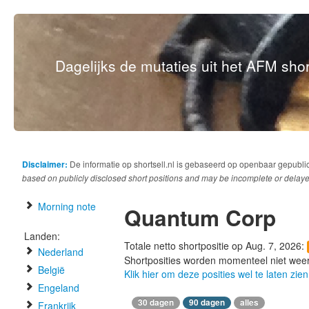
Dagelijks de mutaties uit het AFM short
Disclaimer:
De informatie op shortsell.nl is gebaseerd op openbaar gepubli
based on publicly disclosed short positions and may be incomplete or delaye
Morning note
Quantum Corp
Landen:
Totale netto shortpositie op Aug. 7, 2026:
Nederland
Shortposities worden momenteel niet wee
België
Klik hier om deze posities wel te laten zien
Engeland
30 dagen
90 dagen
alles
Frankrijk