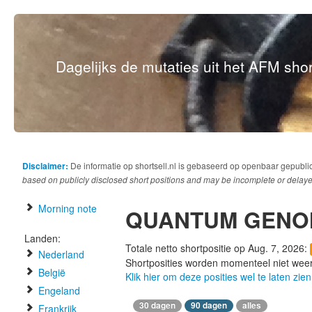
Dagelijks de mutaties uit het AFM short
Disclaimer:
De informatie op shortsell.nl is gebaseerd op openbaar gepubli
based on publicly disclosed short positions and may be incomplete or delaye
Morning note
QUANTUM GENO
Landen:
Totale netto shortpositie op Aug. 7, 2026:
Nederland
Shortposities worden momenteel niet wee
België
Klik hier om deze posities wel te laten zien
Engeland
30 dagen
90 dagen
alles
Frankrijk