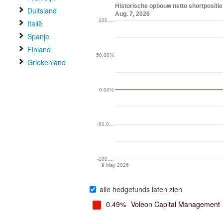
Historische opbouw netto shortposi
Duitsland
Aug. 7, 2026
100.…
Italië
Spanje
Finland
50.00%
Griekenland
0.00%
-50.0…
-100.…
9 May 2026
alle hedgefunds laten zien
0.49%
Voleon Capital Management