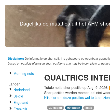
Dagelijks de mutaties uit het AFM short
Disclaimer:
De informatie op shortsell.nl is gebaseerd op openbaar gepubli
based on publicly disclosed short positions and may be incomplete or delaye
Morning note
QUALTRICS INT
Landen:
Totale netto shortpositie op Aug. 9, 2026:
Nederland
Shortposities worden momenteel niet wee
België
Klik hier om deze posities wel te laten zien
Engeland
30 dagen
90 dagen
alles
Frankrijk