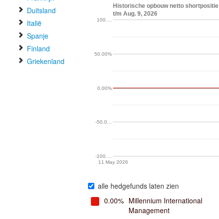
Historische opbouw netto shortposi
Duitsland
t/m Aug. 9, 2026
100.…
Italië
Spanje
Finland
50.00%
Griekenland
0.00%
-50.0…
-100.…
11 May 2026
alle hedgefunds laten zien
0.00%
Millennium International
Management