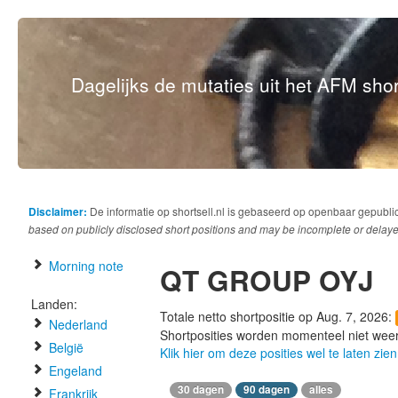
Dagelijks de mutaties uit het AFM short
Disclaimer:
De informatie op shortsell.nl is gebaseerd op openbaar gepubli
based on publicly disclosed short positions and may be incomplete or delaye
Morning note
QT GROUP OYJ
Landen:
Totale netto shortpositie op Aug. 7, 2026:
Nederland
Shortposities worden momenteel niet wee
België
Klik hier om deze posities wel te laten zien
Engeland
30 dagen
90 dagen
alles
Frankrijk