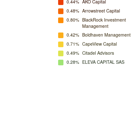
0.44%
AKO Capital
0.48%
Arrowstreet Capital
0.80%
BlackRock Investment
Management
0.42%
Boldhaven Management
0.71%
CapeView Capital
0.49%
Citadel Advisors
0.28%
ELEVA CAPITAL SAS