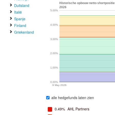
Historische opbouw netto shortpositi
Duitsland
2026
5.00%
Italië
Spanje
Finland
4.00%
Griekenland
3.00%
2.00%
1.00%
0.00%
9 May 2026
alle hedgefunds laten zien
0.49%
AHL Partners