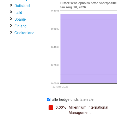
Historische opbouw netto shortpositi
Duitsland
t/m Aug. 10, 2026
0.80%
Italië
Spanje
Finland
0.60%
Griekenland
0.40%
0.20%
0.00%
12 May 2026
alle hedgefunds laten zien
0.00%
Millennium International
Management