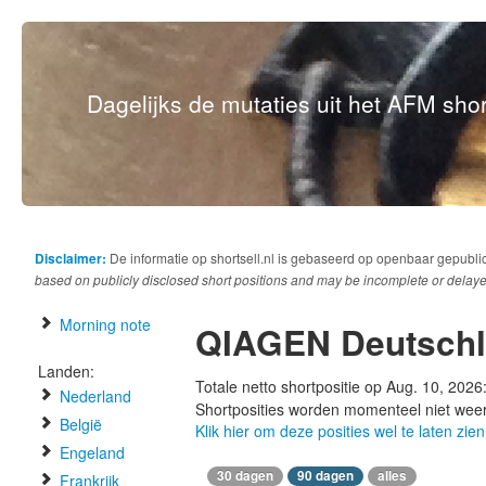
Dagelijks de mutaties uit het AFM short
Disclaimer:
De informatie op shortsell.nl is gebaseerd op openbaar gepubli
based on publicly disclosed short positions and may be incomplete or delaye
Morning note
QIAGEN Deutschl
Landen:
Totale netto shortpositie op Aug. 10, 2026
Nederland
Shortposities worden momenteel niet wee
België
Klik hier om deze posities wel te laten zien
Engeland
30 dagen
90 dagen
alles
Frankrijk