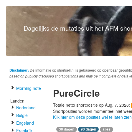
Dagelijks de mutaties uit het AFM short
Disclaimer:
De informatie op shortsell.nl is gebaseerd op openbaar gepubli
based on publicly disclosed short positions and may be incomplete or delaye
Morning note
PureCircle
Landen:
Totale netto shortpositie op Aug. 7, 2026:
Nederland
Shortposities worden momenteel niet wee
België
Klik hier om deze posities wel te laten zien
Engeland
30 dagen
90 dagen
alles
Frankrijk