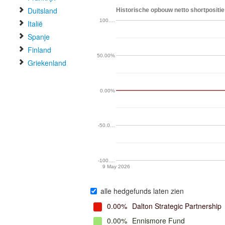
Duitsland
Historische opbouw netto shortpositie 
100.…
Italië
Spanje
Finland
50.00%
Griekenland
0.00%
-50.0…
-100.…
9 May 2026
alle hedgefunds laten zien
0.00%
Dalton Strategic Partnership
0.00%
Ennismore Fund