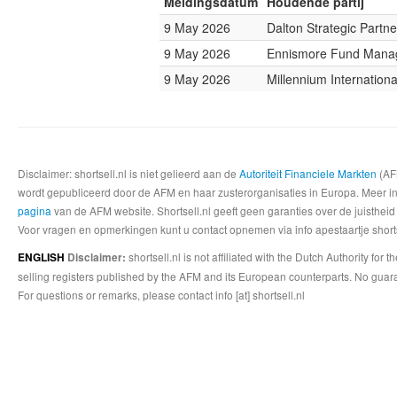
Meldingsdatum
Houdende partij
9 May 2026
Dalton Strategic Partne
9 May 2026
Ennismore Fund Mana
9 May 2026
Millennium Internatio
Disclaimer: shortsell.nl is niet gelieerd aan de
Autoriteit Financiele Markten
(AFM
wordt gepubliceerd door de AFM en haar zusterorganisaties in Europa. Meer info
pagina
van de AFM website. Shortsell.nl geeft geen garanties over de juistheid
Voor vragen en opmerkingen kunt u contact opnemen via info apestaartje shorts
shortsell.nl is not affiliated with the Dutch Authority fo
ENGLISH
Disclaimer:
selling registers published by the AFM and its European counterparts. No guara
For questions or remarks, please contact info [at] shortsell.nl