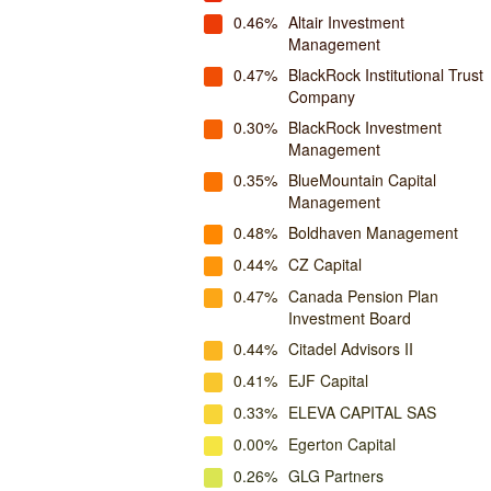
0.46%
Altair Investment
Management
0.47%
BlackRock Institutional Trust
Company
0.30%
BlackRock Investment
Management
0.35%
BlueMountain Capital
Management
0.48%
Boldhaven Management
0.44%
CZ Capital
0.47%
Canada Pension Plan
Investment Board
0.44%
Citadel Advisors II
0.41%
EJF Capital
0.33%
ELEVA CAPITAL SAS
0.00%
Egerton Capital
0.26%
GLG Partners