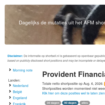
Dagelijks de mutaties uit het AFM short
Disclaimer:
De informatie op shortsell.nl is gebaseerd op openbaar gepubli
based on publicly disclosed short positions and may be incomplete or delaye
Morning note
Provident Financi
Landen:
Totale netto shortpositie op Aug. 6, 2026:
Nederland
Shortposities worden momenteel niet wee
België
Klik hier om deze posities wel te laten zien
Engeland
30 dagen
90 dagen
alles
Frankrijk