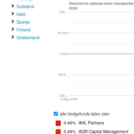
Historische opbouw netto shortpositie 
Duitsland
2026
100.…
Italië
Spanje
Finland
50.00%
Griekenland
0.00%
-50.0…
-100.…
8 May 2026
alle hedgefunds laten zien
0.49%
AHL Partners
0.49%
AQR Capital Management