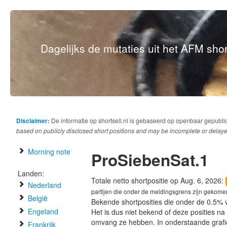
Dagelijks de mutaties uit het AFM short
Disclaimer:
De informatie op shortsell.nl is gebaseerd op openbaar gepubli
based on publicly disclosed short positions and may be incomplete or delaye
Morning note
ProSiebenSat.1
Landen:
Totale netto shortpositie op Aug. 6, 2026:
Nederland
partijen die onder de meldingsgrens zijn gekome
België
Bekende shortposities die onder de 0.5% 
Engeland
Het is dus niet bekend of deze posities n
omvang ze hebben. In onderstaande graf
Frankrijk