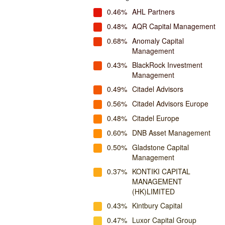
0.46%
AHL Partners
0.48%
AQR Capital Management
0.68%
Anomaly Capital
Management
0.43%
BlackRock Investment
Management
0.49%
Citadel Advisors
0.56%
Citadel Advisors Europe
0.48%
Citadel Europe
0.60%
DNB Asset Management
0.50%
Gladstone Capital
Management
0.37%
KONTIKI CAPITAL
MANAGEMENT
(HK)LIMITED
0.43%
Kintbury Capital
0.47%
Luxor Capital Group