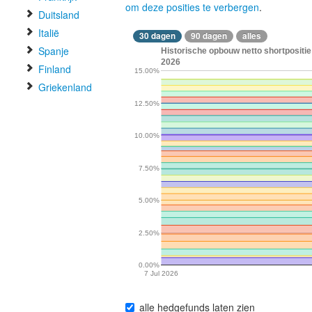
om deze posities te verbergen
.
Duitsland
Italië
30 dagen
90 dagen
alles
Spanje
Historische opbouw netto shortpositie
2026
Finland
15.00%
Griekenland
12.50%
10.00%
7.50%
5.00%
2.50%
0.00%
7 Jul 2026
alle hedgefunds laten zien