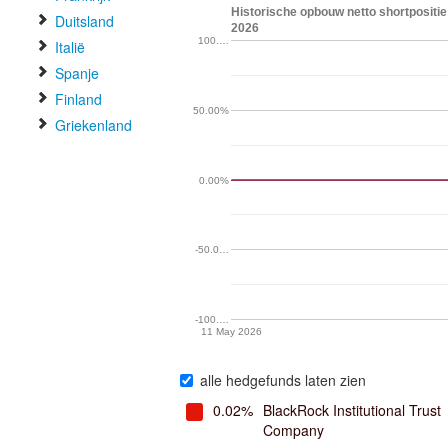
Historische opbouw netto shortpositie 
Duitsland
2026
100.…
Italië
Spanje
Finland
50.00%
Griekenland
0.00%
-50.0…
-100.…
11 May 2026
alle hedgefunds laten zien
0.02%
BlackRock Institutional Trust
Company