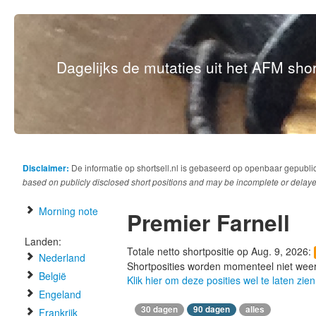
Dagelijks de mutaties uit het AFM short
Disclaimer:
De informatie op shortsell.nl is gebaseerd op openbaar gepubli
based on publicly disclosed short positions and may be incomplete or delaye
Morning note
Premier Farnell
Landen:
Totale netto shortpositie op Aug. 9, 2026:
Nederland
Shortposities worden momenteel niet wee
België
Klik hier om deze posities wel te laten zien
Engeland
30 dagen
90 dagen
alles
Frankrijk