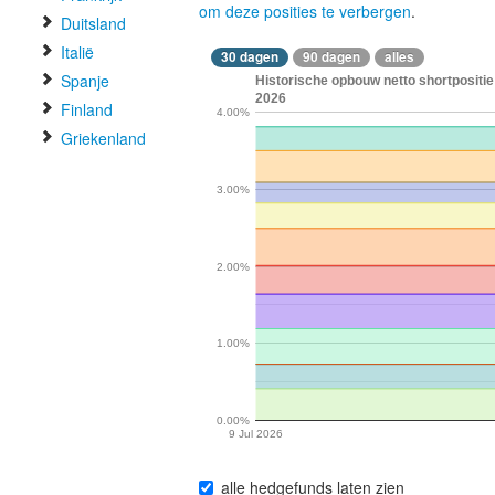
om deze posities te verbergen
.
Duitsland
Italië
30 dagen
90 dagen
alles
Spanje
Historische opbouw netto shortpositie
2026
Finland
4.00%
Griekenland
3.00%
2.00%
1.00%
0.00%
9 Jul 2026
alle hedgefunds laten zien