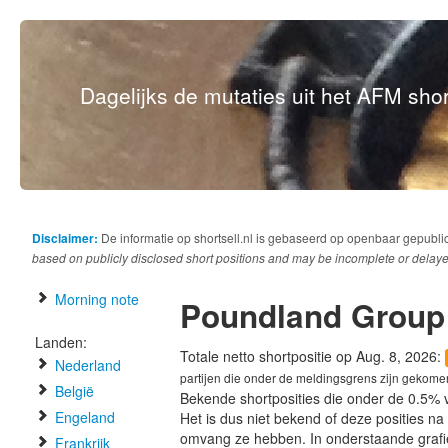
Dagelijks de mutaties uit het AFM short
Disclaimer:
De informatie op shortsell.nl is gebaseerd op openbaar gepubli
based on publicly disclosed short positions and may be incomplete or delaye
Morning note
Poundland Group
Landen:
Totale netto shortpositie op Aug. 8, 2026:
Nederland
partijen die onder de meldingsgrens zijn gekome
België
Bekende shortposities die onder de 0.5% 
Engeland
Het is dus niet bekend of deze posities n
omvang ze hebben. In onderstaande graf
Frankrijk