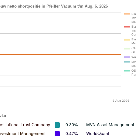
uw netto shortpositie in Pfeiffer Vacuum t/m Aug. 6, 2026
Bl
In
Ma
Bl
Ins
Co
Blu
Ma
CA
GE
Wo
MV
Ma
GS
Par
6 Aug 2026
zien
nstitutional Trust Company
0.30%
MVN Asset Management
Investment Management
0.47%
WorldQuant