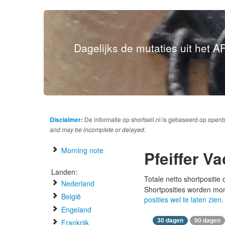
Dagelijks de mutaties uit het AF
Disclaimer:
De informatie op shortsell.nl is gebaseerd op open
and may be incomplete or delayed.
Morning note
Pfeiffer V
Landen:
Totale netto shortpositie
Nederland
Shortposities worden mo
België
posities wel te laten zien
.
Engeland
30 dagen
90 dagen
Frankrijk