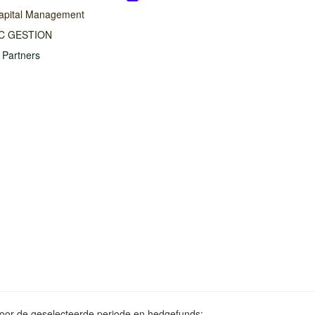
apital Management
C GESTION
 Partners
voor de geselecteerde periode en hedgefunds: