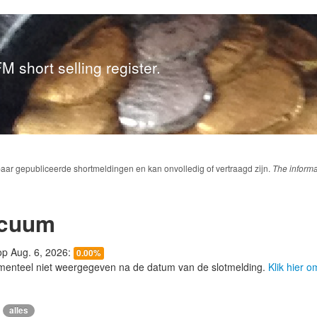
M short selling register.
baar gepubliceerde shortmeldingen en kan onvolledig of vertraagd zijn.
The informa
acuum
 op Aug. 6, 2026:
0.00%
menteel niet weergegeven na de datum van de slotmelding.
Klik hier 
alles