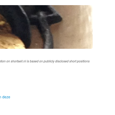
tion on shortsell.nl is based on publicly disclosed short positions
om deze