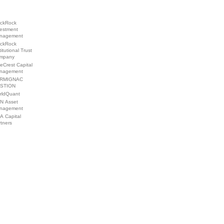
ackRock
vestment
nagement
ackRock
titutional Trust
mpany
eCrest Capital
nagement
RMIGNAC
STION
rldQuant
N Asset
nagement
A Capital
tners