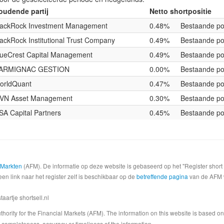
oudende partij
Netto shortpositie
lackRock Investment Management
0.48%
Bestaande pos
lackRock Institutional Trust Company
0.49%
Bestaande pos
lueCrest Capital Management
0.49%
Bestaande pos
ARMIGNAC GESTION
0.00%
Bestaande pos
orldQuant
0.47%
Bestaande pos
VN Asset Management
0.30%
Bestaande pos
SA Capital Partners
0.45%
Bestaande pos
e Markten
(AFM). De informatie op deze website is gebaseerd op het "Register shor
een link naar het register zelf is beschikbaar op de
betreffende pagina
van de AFM we
artje shortsell.nl
 Authority for the Financial Markets (AFM). The information on this website is based o
completeness, accuracy or timeliness of the information.