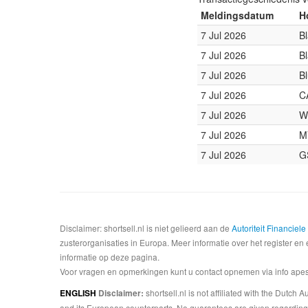
Meldingsdatum
H
7 Jul 2026
B
7 Jul 2026
B
7 Jul 2026
B
7 Jul 2026
C
7 Jul 2026
W
7 Jul 2026
M
7 Jul 2026
G
Disclaimer: shortsell.nl is niet gelieerd aan de
Autoriteit Financiel
zusterorganisaties in Europa. Meer informatie over het register en 
informatie op deze pagina.
Voor vragen en opmerkingen kunt u contact opnemen via info apesta
shortsell.nl is not affiliated with the Dutch
ENGLISH
Disclaimer:
and its European counterparts. No guarantees are given regarding 