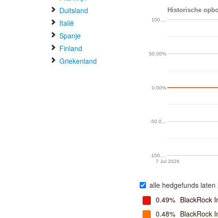
Duitsland
Historische opbo
100.…
Italië
Spanje
Finland
50.00%
Griekenland
0.00%
-50.0…
-100.…
7 Jul 2026
alle hedgefunds laten 
0.49%
BlackRock I
0.48%
BlackRock 