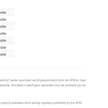
itie
itie
itie
itie
itie
itie
itie
t selling" welke openbaar wordt gepubliceerd door de AFM en haar
bsite. Shortsell.nl geeft geen garanties over de juistheid van de
n publicly available short selling registers published by the AFM