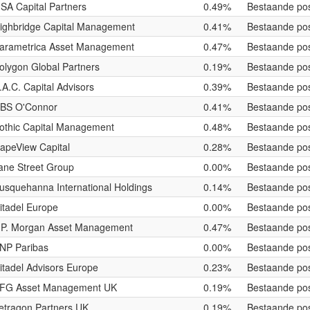
SA Capital Partners
0.49%
Bestaande pos
ighbridge Capital Management
0.41%
Bestaande pos
arametrica Asset Management
0.47%
Bestaande pos
olygon Global Partners
0.19%
Bestaande pos
.A.C. Capital Advisors
0.39%
Bestaande pos
BS O'Connor
0.41%
Bestaande pos
othic Capital Management
0.48%
Bestaande pos
apeView Capital
0.28%
Bestaande pos
ane Street Group
0.00%
Bestaande pos
usquehanna International Holdings
0.14%
Bestaande pos
itadel Europe
0.00%
Bestaande pos
.P. Morgan Asset Management
0.47%
Bestaande pos
NP Paribas
0.00%
Bestaande pos
itadel Advisors Europe
0.23%
Bestaande pos
FG Asset Management UK
0.19%
Bestaande pos
etragon Partners UK
0.19%
Bestaande pos