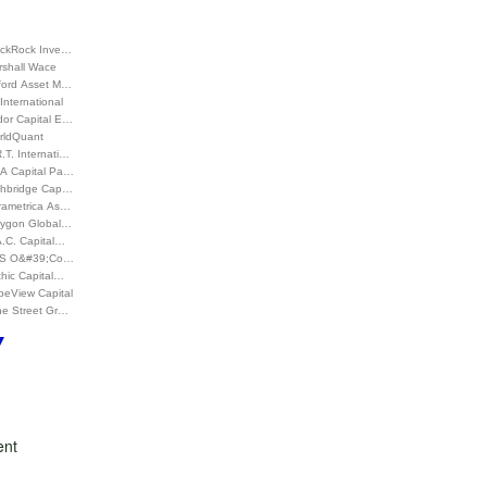
ackRock Inve…
rshall Wace
ford Asset M…
International
dor Capital E…
rldQuant
.T. Internati…
A Capital Pa…
ghbridge Cap…
rametrica As…
lygon Global…
A.C. Capital…
S O&#39;Co…
hic Capital…
peView Capital
ne Street Gr…
ent