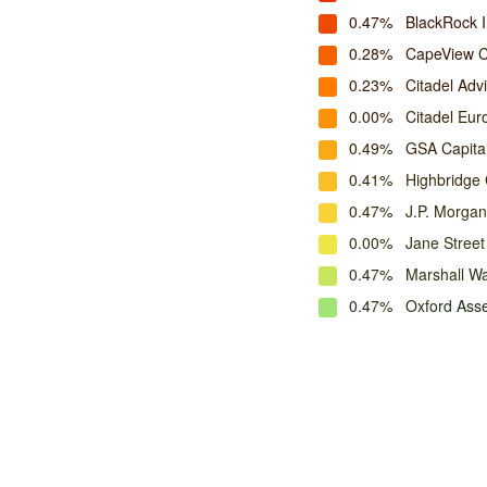
0.47%
BlackRock 
0.28%
CapeView C
0.23%
Citadel Adv
0.00%
Citadel Eur
0.49%
GSA Capital
0.41%
Highbridge
0.47%
J.P. Morga
0.00%
Jane Stree
0.47%
Marshall W
0.47%
Oxford Ass