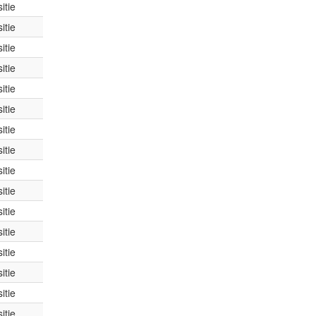
itie
itie
itie
itie
itie
itie
itie
itie
itie
itie
itie
itie
itie
itie
itie
itie