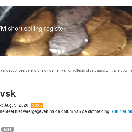
M short selling register.
baar gepubliceerde shortmeldingen en kan onvolledig of vertraagd zijn.
The informa
ovsk
 op Aug. 9, 2026:
0.00%
menteel niet weergegeven na de datum van de slotmelding.
Klik hier 
alles