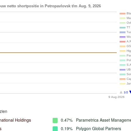
uw netto shortpositie in Petropavlovsk t/m Aug. 9, 2026
Bl
Ma
Ox
TT 
Tu
Wo
A.R
GS
Hi
Pa
Po
S.
UB
Sot
Ca
Ja
1/2
9 Aug 2026
zien
national Holdings
0.47%
Parametrica Asset Managem
s
0.19%
Polygon Global Partners