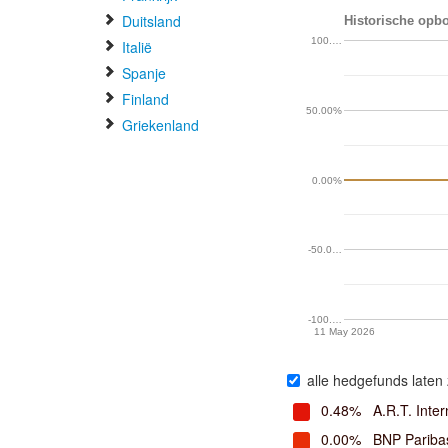
Duitsland
Historische opbo
100.…
Italië
Spanje
Finland
50.00%
Griekenland
0.00%
-50.0…
-100.…
11 May 2026
alle hedgefunds laten 
0.48%
A.R.T. Inter
0.00%
BNP Pariba