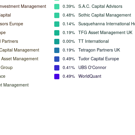
Investment Management
0.39%
S.A.C. Capital Advisors
apital
0.48%
Sothic Capital Management
isors Europe
0.14%
Susquehanna International H
ope
0.19%
TFG Asset Management UK
 Partners
0.00%
TT International
 Capital Management
0.19%
Tetragon Partners UK
n Asset Management
0.49%
Tudor Capital Europe
t Group
0.41%
UBS O'Connor
ace
0.49%
WorldQuant
et Management