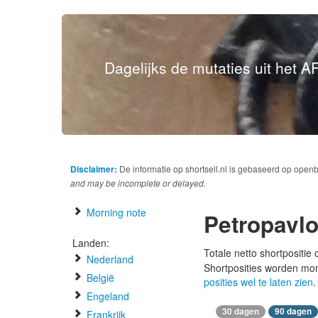
Dagelijks de mutaties uit het AF
Disclaimer:
De informatie op shortsell.nl is gebaseerd op open
and may be incomplete or delayed.
Morning note
Petropavl
Landen:
Totale netto shortpositie
Nederland
Shortposities worden mo
België
posities wel te laten zien
.
Engeland
30 dagen
90 dagen
Frankrijk