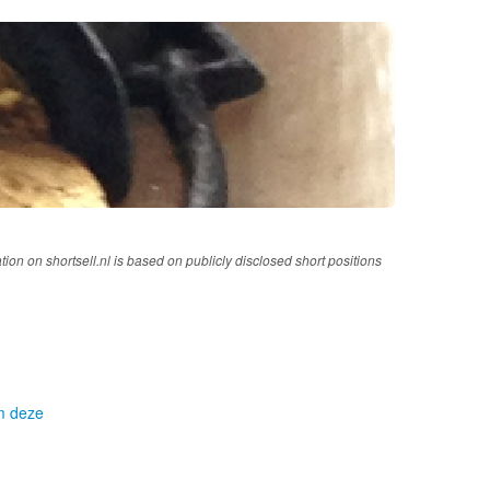
tion on shortsell.nl is based on publicly disclosed short positions
om deze