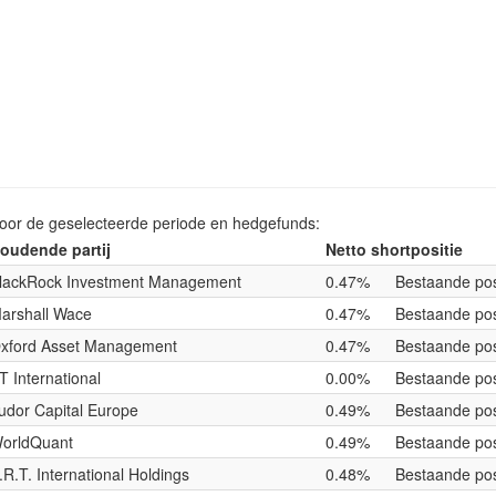
voor de geselecteerde periode en hedgefunds:
oudende partij
Netto shortpositie
lackRock Investment Management
0.47%
Bestaande pos
arshall Wace
0.47%
Bestaande pos
xford Asset Management
0.47%
Bestaande pos
T International
0.00%
Bestaande pos
udor Capital Europe
0.49%
Bestaande pos
orldQuant
0.49%
Bestaande pos
.R.T. International Holdings
0.48%
Bestaande pos