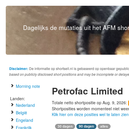
Dagelijks de mutaties uit het AFM short
Disclaimer:
De informatie op shortsell.nl is gebaseerd op openbaar gepubli
based on publicly disclosed short positions and may be incomplete or delaye
Morning note
Petrofac Limited
Landen:
Totale netto shortpositie op Aug. 9, 2026:
Nederland
Shortposities worden momenteel niet wee
België
Klik hier om deze posities wel te laten zien
Engeland
30 dagen
90 dagen
alles
Frankrijk