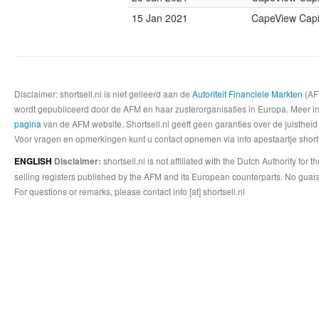
15 Jan 2021
CapeView Capi
Disclaimer: shortsell.nl is niet gelieerd aan de
Autoriteit Financiele Markten
(AFM
wordt gepubliceerd door de AFM en haar zusterorganisaties in Europa. Meer info
pagina
van de AFM website. Shortsell.nl geeft geen garanties over de juistheid
Voor vragen en opmerkingen kunt u contact opnemen via info apestaartje shorts
shortsell.nl is not affiliated with the Dutch Authority fo
ENGLISH
Disclaimer:
selling registers published by the AFM and its European counterparts. No guara
For questions or remarks, please contact info [at] shortsell.nl