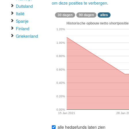
om deze posities te verbergen
.
Duitsland
Italië
30 dagen
90 dagen
alles
Spanje
Historische opbouw netto shortpositie 
Finland
1.20%
Griekenland
1.00%
0.80%
0.60%
0.40%
0.20%
0.00%
15 Jan 2021
28 Jan 2
alle hedgefunds laten zien