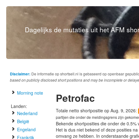
Dagelijks de mutaties uit het AFM short
Disclaimer:
De informatie op shortsell.nl is gebaseerd op openbaar gepubli
based on publicly disclosed short positions and may be incomplete or delaye
Morning note
Petrofac
Landen:
Totale netto shortpositie op Aug. 9, 2026:
Nederland
partijen die onder de meldingsgrens zijn gekome
België
Bekende shortposities die onder de 0.5% 
Engeland
Het is dus niet bekend of deze posities n
omvang ze hebben. In onderstaande graf
Frankrijk