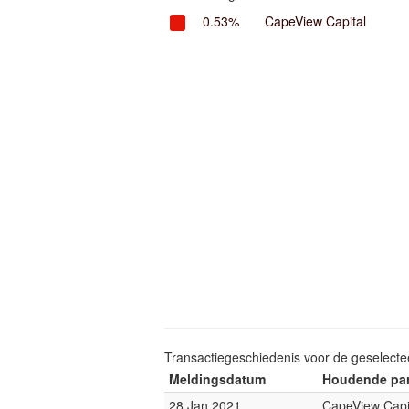
0.53%
CapeView Capital
Transactiegeschiedenis voor de geselect
Meldingsdatum
Houdende par
28 Jan 2021
CapeView Capi