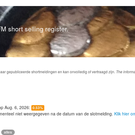
M short selling register.
baar gepubliceerde shortmeldingen en kan onvolledig of vertraagd zijn.
The informa
 op Aug. 6, 2026:
0.53%
menteel niet weergegeven na de datum van de slotmelding.
Klik hier 
alles