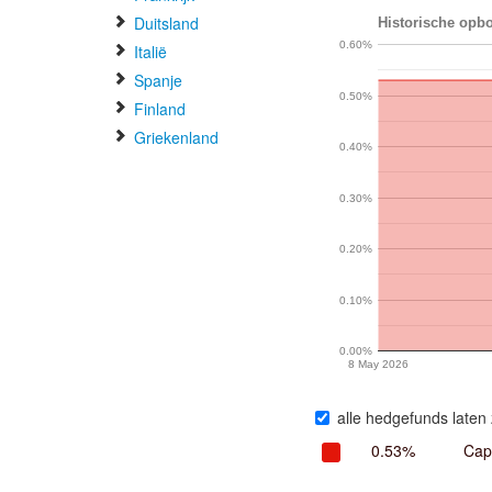
Duitsland
Historische opbo
0.60%
Italië
Spanje
0.50%
Finland
Griekenland
0.40%
0.30%
0.20%
0.10%
0.00%
8 May 2026
alle hedgefunds laten 
0.53%
Cap