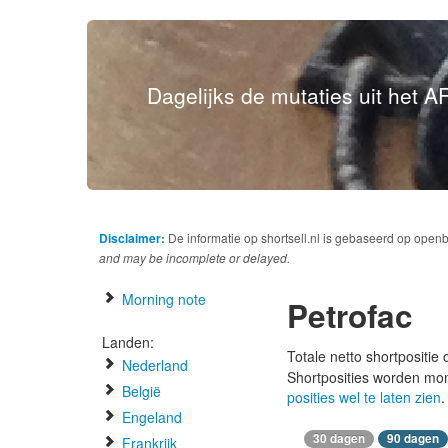
Dagelijks de mutaties uit het AF
Disclaimer:
De informatie op shortsell.nl is gebaseerd op open
and may be incomplete or delayed.
Morning note
Petrofac
Landen:
Totale netto shortpositie
Nederland
Shortposities worden mo
België
posities wel te laten zien
.
Engeland
30 dagen
90 dagen
Frankrijk