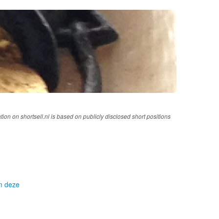
tion on shortsell.nl is based on publicly disclosed short positions
om deze