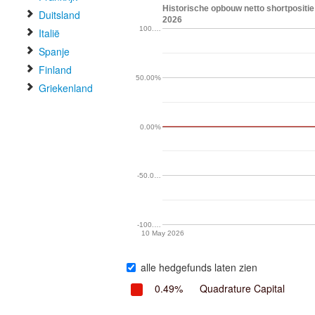
Historische opbouw netto shortpositie 
Duitsland
2026
100.…
Italië
Spanje
Finland
50.00%
Griekenland
0.00%
-50.0…
-100.…
10 May 2026
alle hedgefunds laten zien
0.49%
Quadrature Capital