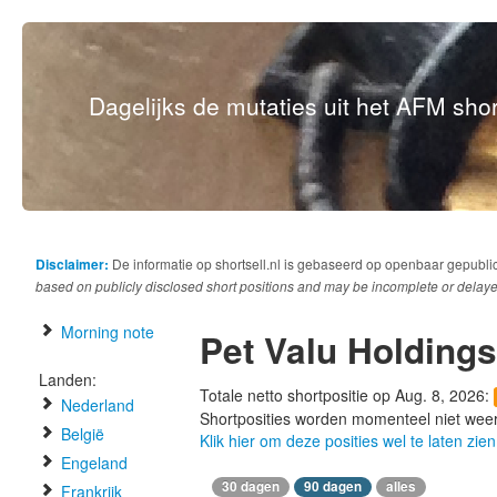
Dagelijks de mutaties uit het AFM short
Disclaimer:
De informatie op shortsell.nl is gebaseerd op openbaar gepubli
based on publicly disclosed short positions and may be incomplete or delaye
Morning note
Pet Valu Holdings
Landen:
Totale netto shortpositie op Aug. 8, 2026:
Nederland
Shortposities worden momenteel niet wee
België
Klik hier om deze posities wel te laten zien
Engeland
30 dagen
90 dagen
alles
Frankrijk