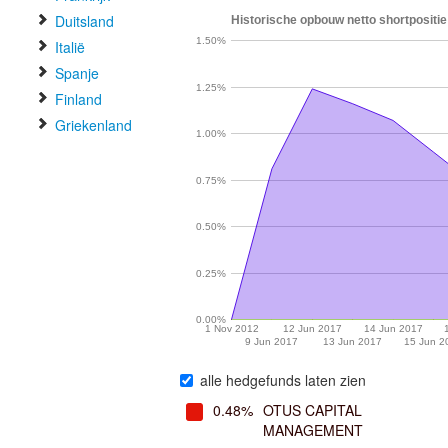
Duitsland
Historische opbouw netto shortpositie
1.50%
Italië
Spanje
1.25%
Finland
Griekenland
1.00%
0.75%
0.50%
0.25%
0.00%
1 Nov 2012
12 Jun 2017
14 Jun 2017
9 Jun 2017
13 Jun 2017
15 Jun 2
alle hedgefunds laten zien
0.48%
OTUS CAPITAL
MANAGEMENT