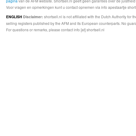
pagina
van de AFM website. Shortsell.nl geeft geen garanties over de juistheid
Voor vragen en opmerkingen kunt u contact opnemen via info apestaartje shorts
shortsell.nl is not affiliated with the Dutch Authority fo
ENGLISH
Disclaimer:
selling registers published by the AFM and its European counterparts. No guara
For questions or remarks, please contact info [at] shortsell.nl