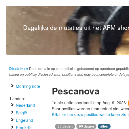
Dagelijks de mutaties uit het AFM short
Disclaimer:
De informatie op shortsell.nl is gebaseerd op openbaar gepubli
based on publicly disclosed short positions and may be incomplete or delaye
Morning note
Pescanova
Landen:
Totale netto shortpositie op Aug. 9, 2026:
Nederland
Shortposities worden momenteel niet wee
België
Klik hier om deze posities wel te laten zien
Engeland
30 dagen
90 dagen
alles
Frankrijk