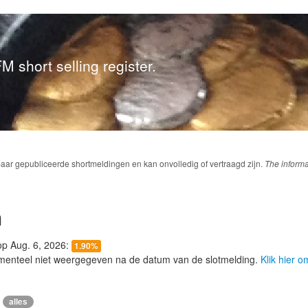
M short selling register.
baar gepubliceerde shortmeldingen en kan onvolledig of vertraagd zijn.
The informa
n
 op Aug. 6, 2026:
1.90%
menteel niet weergegeven na de datum van de slotmelding.
Klik hier 
alles