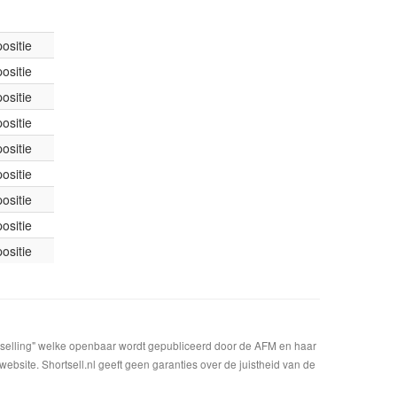
ositie
ositie
ositie
ositie
ositie
ositie
ositie
ositie
ositie
t selling" welke openbaar wordt gepubliceerd door de AFM en haar
bsite. Shortsell.nl geeft geen garanties over de juistheid van de