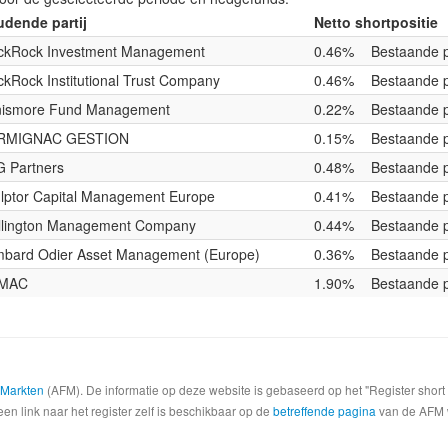
dende partij
Netto shortpositie
ckRock Investment Management
0.46%
Bestaande p
ckRock Institutional Trust Company
0.46%
Bestaande p
nismore Fund Management
0.22%
Bestaande p
RMIGNAC GESTION
0.15%
Bestaande p
 Partners
0.48%
Bestaande p
lptor Capital Management Europe
0.41%
Bestaande p
lington Management Company
0.44%
Bestaande p
bard Odier Asset Management (Europe)
0.36%
Bestaande p
MAC
1.90%
Bestaande p
e Markten
(AFM). De informatie op deze website is gebaseerd op het "Register shor
een link naar het register zelf is beschikbaar op de
betreffende pagina
van de AFM we