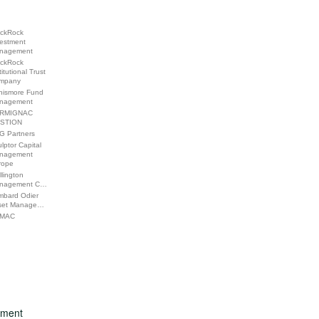
ackRock
vestment
nagement
ackRock
titutional Trust
mpany
nismore Fund
nagement
RMIGNAC
STION
G Partners
lptor Capital
nagement
rope
lington
nagement C…
mbard Odier
set Manage…
MAC
ement