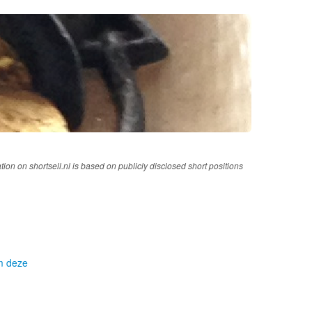
tion on shortsell.nl is based on publicly disclosed short positions
om deze