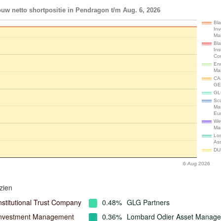
uw netto shortpositie in Pendragon t/m Aug. 6, 2026
Bl
In
Ma
Bl
Ins
Co
En
Ma
CA
GE
GL
Scu
Ma
Eu
Wel
Ma
Lo
As
DU
6 Aug 2026
zien
nstitutional Trust Company
0.48%
GLG Partners
Investment Management
0.36%
Lombard Odier Asset Manag