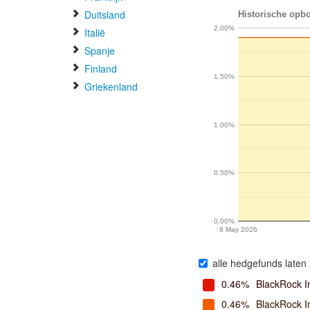
Duitsland
Historische opbo
2.00%
Italië
Spanje
Finland
1.50%
Griekenland
1.00%
0.50%
0.00%
8 May 2026
alle hedgefunds laten 
0.46%
BlackRock I
0.46%
BlackRock 