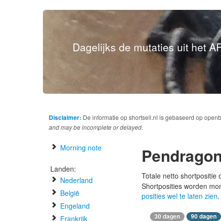
Dagelijks de mutaties uit het AF
Disclaimer:
De informatie op shortsell.nl is gebaseerd op open
and may be incomplete or delayed.
Morning note
Pendrago
Landen:
Totale netto shortpositie
Nederland
Shortposities worden mo
België
posities wel te laten zien
.
Engeland
30 dagen
90 dagen
Frankrijk