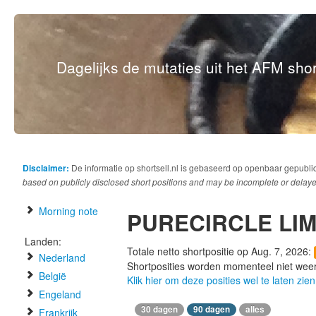
Dagelijks de mutaties uit het AFM short
Disclaimer:
De informatie op shortsell.nl is gebaseerd op openbaar gepubli
based on publicly disclosed short positions and may be incomplete or delaye
Morning note
PURECIRCLE LIM
Landen:
Totale netto shortpositie op Aug. 7, 2026:
Nederland
Shortposities worden momenteel niet wee
België
Klik hier om deze posities wel te laten zien
Engeland
30 dagen
90 dagen
alles
Frankrijk