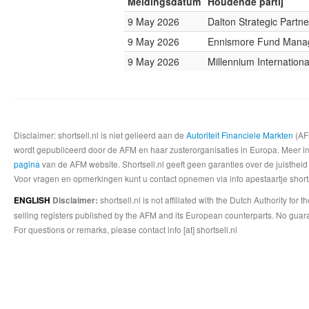
Meldingsdatum
Houdende partij
9 May 2026
Dalton Strategic Partne
9 May 2026
Ennismore Fund Mana
9 May 2026
Millennium Internatio
Disclaimer: shortsell.nl is niet gelieerd aan de
Autoriteit Financiele Markten
(AFM
wordt gepubliceerd door de AFM en haar zusterorganisaties in Europa. Meer info
pagina
van de AFM website. Shortsell.nl geeft geen garanties over de juistheid
Voor vragen en opmerkingen kunt u contact opnemen via info apestaartje shorts
shortsell.nl is not affiliated with the Dutch Authority fo
ENGLISH
Disclaimer:
selling registers published by the AFM and its European counterparts. No guara
For questions or remarks, please contact info [at] shortsell.nl