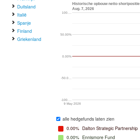
Historische opbouw netto shortposit
Duitsland
Aug. 7, 2026
100.…
Italië
Spanje
Finland
50.00%
Griekenland
0.00%
-50.0…
-100.…
9 May 2026
alle hedgefunds laten zien
0.00%
Dalton Strategic Partnership
0.00%
Ennismore Fund