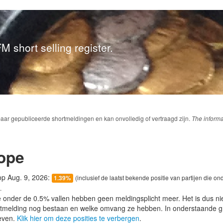
M short selling register.
baar gepubliceerde shortmeldingen en kan onvolledig of vertraagd zijn.
The informa
ope
 op Aug. 9, 2026:
(inclusief de laatst bekende positie van partijen die on
1.39%
.
e onder de 0.5% vallen hebben geen meldingsplicht meer. Het is dus n
lotmelding nog bestaan en welke omvang ze hebben. In onderstaande g
even.
Klik hier om deze posities te verbergen
.