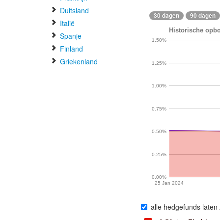
Duitsland
30 dagen
90 dagen
Italië
Historische opb
Spanje
1.50%
Finland
Griekenland
1.25%
1.00%
0.75%
0.50%
0.25%
0.00%
25 Jan 2024
alle hedgefunds laten 