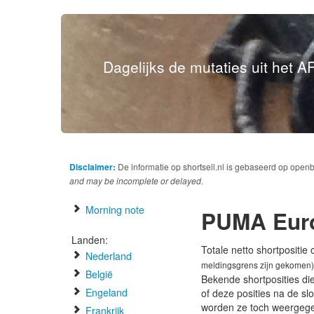
Dagelijks de mutaties uit het AF
Disclaimer:
De informatie op shortsell.nl is gebaseerd op open
and may be incomplete or delayed.
Morning note
PUMA Eur
Landen:
Totale netto shortpositie
Nederland
meldingsgrens zijn gekomen)
België
Bekende shortposities di
Engeland
of deze posities na de s
worden ze toch weergeg
Frankrijk