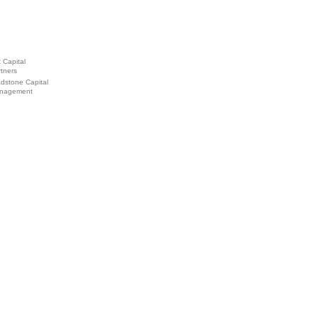
x Capital
tners
dstone Capital
nagement