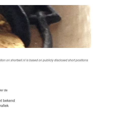
tion on shortsell.nl is based on publicly disclosed short positions
der de
iet bekend
rafiek