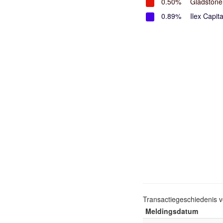
0.50%
Gladstone
0.89%
Ilex Capit
Transactiegeschiedenis 
Meldingsdatum