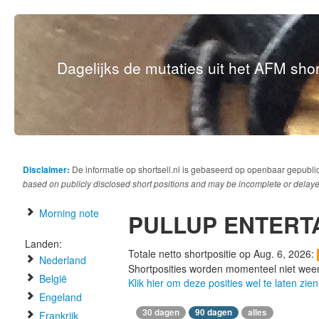
Dagelijks de mutaties uit het AFM short
Disclaimer:
De informatie op shortsell.nl is gebaseerd op openbaar gepubli
based on publicly disclosed short positions and may be incomplete or delaye
Morning note
PULLUP ENTERT
Landen:
Totale netto shortpositie op Aug. 6, 2026:
Nederland
Shortposities worden momenteel niet wee
België
Klik hier om deze posities wel te laten zien
Engeland
30 dagen
90 dagen
alles
Frankrijk