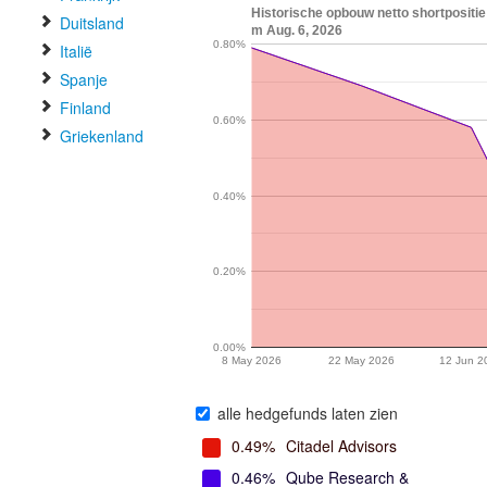
Historische opbouw netto shortposi
Duitsland
m Aug. 6, 2026
0.80%
Italië
Spanje
Finland
0.60%
Griekenland
0.40%
0.20%
0.00%
8 May 2026
22 May 2026
12 Jun 2
alle hedgefunds laten zien
0.49%
Citadel Advisors
0.46%
Qube Research &