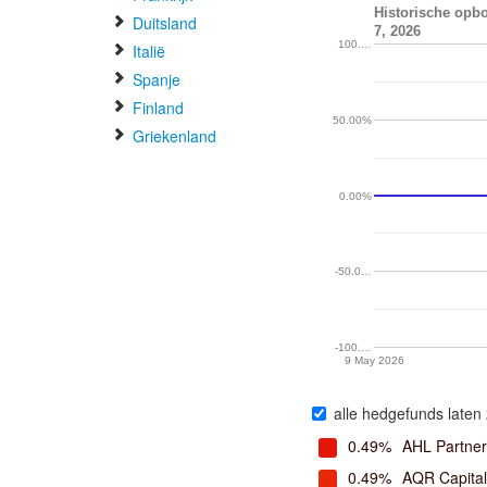
Historische opb
Duitsland
7, 2026
100.…
Italië
Spanje
Finland
50.00%
Griekenland
0.00%
-50.0…
-100.…
9 May 2026
alle hedgefunds laten 
0.49%
AHL Partner
0.49%
AQR Capita