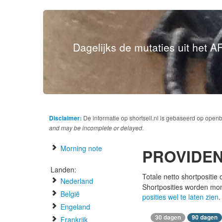
Dagelijks de mutaties uit het AF
Disclaimer:
De informatie op shortsell.nl is gebaseerd op open
and may be incomplete or delayed.
Morning note
PROVIDEN
Landen:
Totale netto shortpositie
Nederland
Shortposities worden mo
België
posities wel te laten zien
.
Engeland
30 dagen
90 dagen
Frankrijk