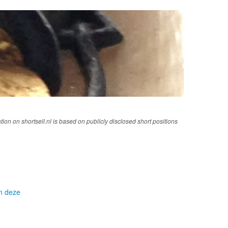
tion on shortsell.nl is based on publicly disclosed short positions
om deze