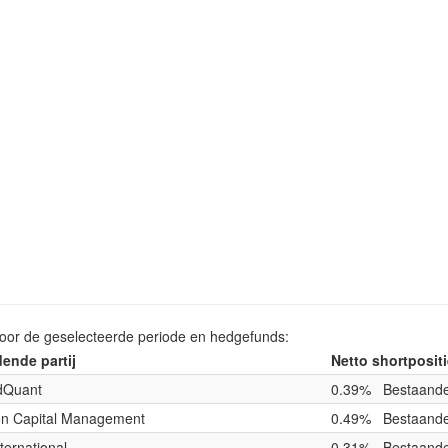
voor de geselecteerde periode en hedgefunds:
ende partij
Netto shortposit
dQuant
0.39%
Bestaande
on Capital Management
0.49%
Bestaande
ternational
0.31%
Bestaande