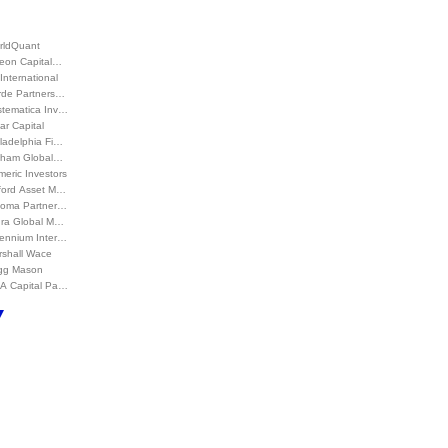
rldQuant
leon Capital…
International
rde Partners…
stematica Inv…
ar Capital
ladelphia Fi…
lham Global…
eric Investors
ford Asset M…
loma Partner…
ura Global M…
lennium Inter…
rshall Wace
gg Mason
A Capital Pa…