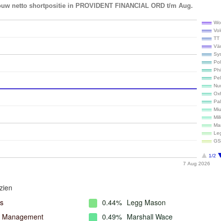
ouw netto shortpositie in PROVIDENT FINANCIAL ORD t/m Aug.
Wo
Vo
TT 
Vä
Sy
Pol
Phi
Pe
Num
Ox
Pa
Mi
Mil
Ma
Le
GS
1/2
7 Aug 2026
zien
s
0.44%
Legg Mason
l Management
0.49%
Marshall Wace