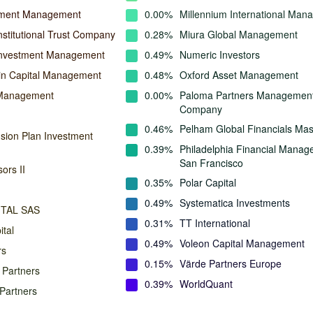
stment Management
0.00%
Millennium International Ma
nstitutional Trust Company
0.28%
Miura Global Management
Investment Management
0.49%
Numeric Investors
in Capital Management
0.48%
Oxford Asset Management
Management
0.00%
Paloma Partners Managemen
Company
0.46%
Pelham Global Financials Ma
ion Plan Investment
0.39%
Philadelphia Financial Manag
San Francisco
ors II
0.35%
Polar Capital
0.49%
Systematica Investments
ITAL SAS
0.31%
TT International
ital
0.49%
Voleon Capital Management
rs
0.15%
Värde Partners Europe
 Partners
0.39%
WorldQuant
Partners