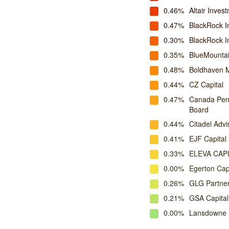
0.46%
Altair Inve
0.47%
BlackRock I
0.30%
BlackRock 
0.35%
BlueMounta
0.48%
Boldhaven 
0.44%
CZ Capital
0.47%
Canada Pens
Board
0.44%
Citadel Advis
0.41%
EJF Capital
0.33%
ELEVA CAP
0.00%
Egerton Cap
0.26%
GLG Partne
0.21%
GSA Capital
0.00%
Lansdowne 