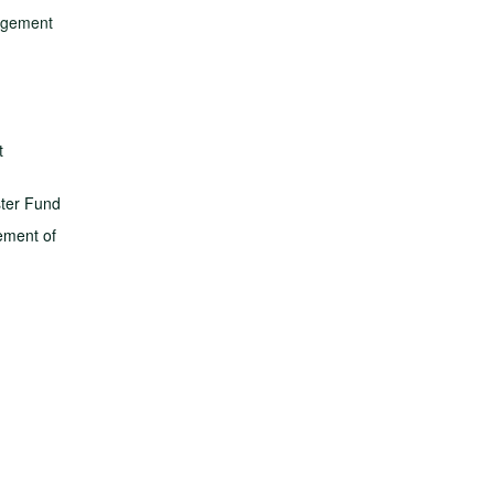
nagement
t
ster Fund
ement of