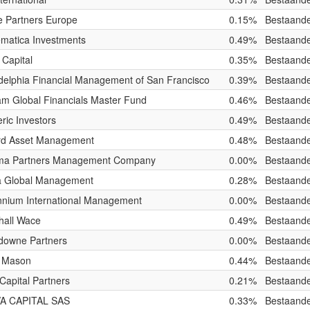
e Partners Europe
0.15%
Bestaande
ematica Investments
0.49%
Bestaande
 Capital
0.35%
Bestaande
delphia Financial Management of San Francisco
0.39%
Bestaande
am Global Financials Master Fund
0.46%
Bestaande
ic Investors
0.49%
Bestaande
rd Asset Management
0.48%
Bestaande
ma Partners Management Company
0.00%
Bestaande
a Global Management
0.28%
Bestaande
ennium International Management
0.00%
Bestaande
hall Wace
0.49%
Bestaande
downe Partners
0.00%
Bestaande
 Mason
0.44%
Bestaande
apital Partners
0.21%
Bestaande
A CAPITAL SAS
0.33%
Bestaande