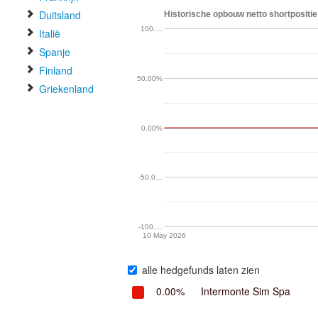
Duitsland
Historische opbouw netto shortpositi
100.…
Italië
Spanje
Finland
50.00%
Griekenland
0.00%
-50.0…
-100.…
10 May 2026
alle hedgefunds laten zien
0.00%
Intermonte Sim Spa