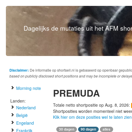
Dagelijks de mutaties uit het AFM short
Disclaimer:
De informatie op shortsell.nl is gebaseerd op openbaar gepubli
based on publicly disclosed short positions and may be incomplete or delaye
Morning note
PREMUDA
Landen:
Totale netto shortpositie op Aug. 8, 2026:
Nederland
Shortposities worden momenteel niet wee
België
Klik hier om deze posities wel te laten zien
Engeland
30 dagen
90 dagen
alles
Frankrijk