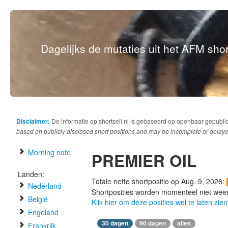
Dagelijks de mutaties uit het AFM short
Disclaimer:
De informatie op shortsell.nl is gebaseerd op openbaar gepubli
based on publicly disclosed short positions and may be incomplete or delaye
Morning note
PREMIER OIL
Landen:
Totale netto shortpositie op Aug. 9, 2026:
Nederland
Shortposities worden momenteel niet wee
België
Klik hier om deze posities wel te laten zien
Engeland
30 dagen
90 dagen
alles
Frankrijk