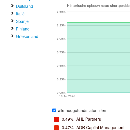
Duitsland
Historische opbouw netto shortpositie
1.50%
Italië
Spanje
1.25%
Finland
Griekenland
1.00%
0.75%
0.50%
0.25%
0.00%
10 Jul 2026
alle hedgefunds laten zien
0.49%
AHL Partners
0.47%
AQR Capital Management