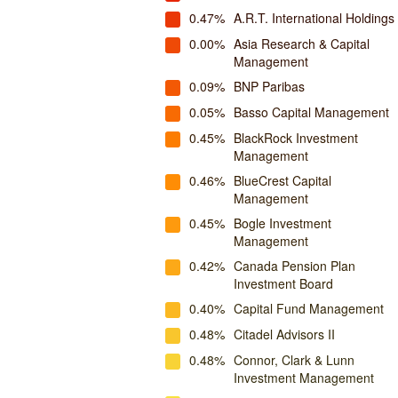
0.47%
A.R.T. International Holdings
0.00%
Asia Research & Capital
Management
0.09%
BNP Paribas
0.05%
Basso Capital Management
0.45%
BlackRock Investment
Management
0.46%
BlueCrest Capital
Management
0.45%
Bogle Investment
Management
0.42%
Canada Pension Plan
Investment Board
0.40%
Capital Fund Management
0.48%
Citadel Advisors II
0.48%
Connor, Clark & Lunn
Investment Management