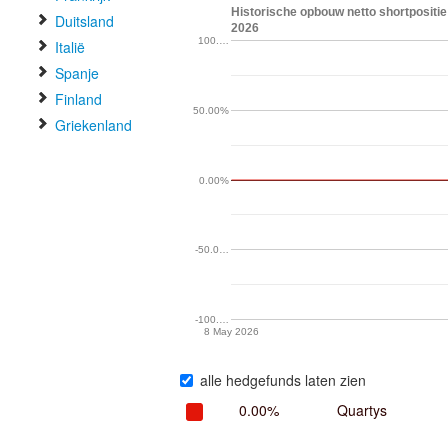
Historische opbouw netto shortpositie
Duitsland
2026
100.…
Italië
Spanje
Finland
50.00%
Griekenland
0.00%
-50.0…
-100.…
8 May 2026
alle hedgefunds laten zien
0.00%
Quartys