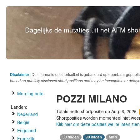
Dagelijks de mutaties uit het AFM short
Disclaimer:
De informatie op shortsell.nl is gebaseerd op openbaar gepubli
based on publicly disclosed short positions and may be incomplete or delaye
Morning note
POZZI MILANO
Landen:
Totale netto shortpositie op Aug. 6, 2026:
Nederland
Shortposities worden momenteel niet wee
België
Klik hier om deze posities wel te laten zien
Engeland
30 dagen
90 dagen
alles
Frankrijk