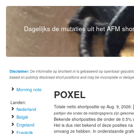
Dagelijks de mutaties uit het AFM short
Disclaimer:
De informatie op shortsell.nl is gebaseerd op openbaar gepubli
based on publicly disclosed short positions and may be incomplete or delaye
Morning note
POXEL
Landen:
Totale netto shortpositie op Aug. 9, 2026:
Nederland
partijen die onder de meldingsgrens zijn gekome
België
Bekende shortposities die onder de 0.5% 
Engeland
Het is dus niet bekend of deze posities n
omvang ze hebben. In onderstaande graf
Frankrijk