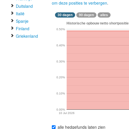
om deze posities te verbergen
.
Duitsland
Italië
30 dagen
90 dagen
alles
Spanje
Historische opbouw netto shortpositie
Finland
0.50%
Griekenland
0.40%
0.30%
0.20%
0.10%
0.00%
10 Jul 2026
alle hedgefunds laten zien