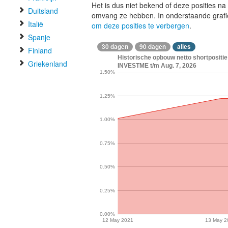
Het is dus niet bekend of deze posities n
Duitsland
omvang ze hebben. In onderstaande graf
Italië
om deze posities te verbergen
.
Spanje
30 dagen
90 dagen
alles
Finland
Historische opbouw netto shortposi
Griekenland
INVESTME t/m Aug. 7, 2026
1.50%
1.25%
1.00%
0.75%
0.50%
0.25%
0.00%
12 May 2021
13 May 2