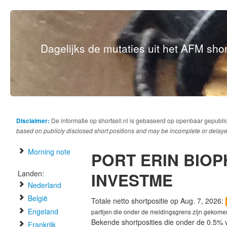
Dagelijks de mutaties uit het AFM short
Disclaimer:
De informatie op shortsell.nl is gebaseerd op openbaar gepubli
based on publicly disclosed short positions and may be incomplete or delaye
Morning note
PORT ERIN BIO
Landen:
INVESTME
Nederland
België
Totale netto shortpositie op Aug. 7, 2026:
Engeland
partijen die onder de meldingsgrens zijn gekome
Bekende shortposities die onder de 0.5% 
Frankrijk