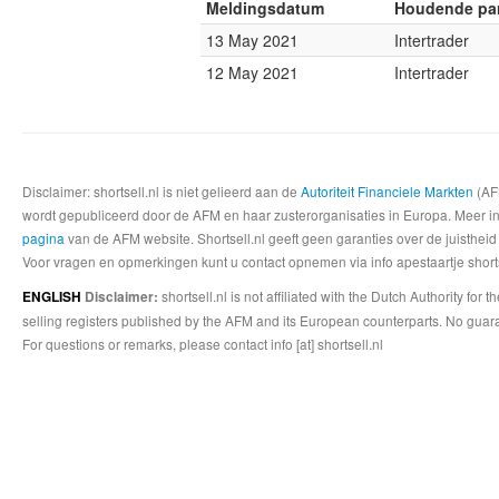
Meldingsdatum
Houdende par
13 May 2021
Intertrader
12 May 2021
Intertrader
Disclaimer: shortsell.nl is niet gelieerd aan de
Autoriteit Financiele Markten
(AFM
wordt gepubliceerd door de AFM en haar zusterorganisaties in Europa. Meer info
pagina
van de AFM website. Shortsell.nl geeft geen garanties over de juistheid
Voor vragen en opmerkingen kunt u contact opnemen via info apestaartje shorts
shortsell.nl is not affiliated with the Dutch Authority fo
ENGLISH
Disclaimer:
selling registers published by the AFM and its European counterparts. No guara
For questions or remarks, please contact info [at] shortsell.nl