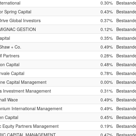
ternational
0.30%
Bestaande
r Spring Capital
0.43%
Bestaande
rive Global Investors
0.37%
Bestaande
MIGNAC GESTION
0.12%
Bestaande
pital
0.35%
Bestaande
 Shaw + Co.
0.49%
Bestaande
 Partners
0.28%
Bestaande
on Capital
0.48%
Bestaande
vale Capital
0.78%
Bestaande
line Capital Management
0.00%
Bestaande
os Investment Management
0.31%
Bestaande
hall Wace
0.49%
Bestaande
ennium International Management
0.49%
Bestaande
n Capital
0.45%
Bestaande
ic Equity Partners Management
0.19%
Bestaande
RIC CAPITAL MANAGEMENT
0.47%
Bestaande