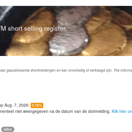
M short selling register.
baar gepubliceerde shortmeldingen en kan onvolledig of vertraagd zijn.
The informa
 op Aug. 7, 2026:
0.78%
menteel niet weergegeven na de datum van de slotmelding.
Klik hier 
alles