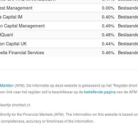
est Management
0.00%
Bestaande
 Capital IM
0.40%
Bestaande
on Capital Management
0.49%
Bestaande
dQuant
0.48%
Bestaande
on Capital UK
0.44%
Bestaande
ella Financial Services
0.46%
Bestaande
e Markten
(AFM). De informatie op deze website is gebaseerd op het "Register shor
een link naar het register zelf is beschikbaar op de
betreffende pagina
van de AFM we
artje shortsell.nl
 Authority for the Financial Markets (AFM). The information on this website is based o
completeness, accuracy or timeliness of the information.