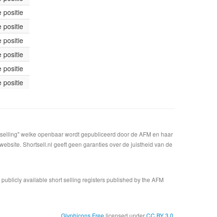
 positie
 positie
 positie
 positie
 positie
 positie
t selling" welke openbaar wordt gepubliceerd door de AFM en haar
bsite. Shortsell.nl geeft geen garanties over de juistheid van de
n publicly available short selling registers published by the AFM
Glyphicons Free
licensed under
CC BY 3.0
.