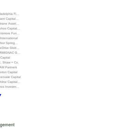
ladelphia Fi…
iant Capital…
ltrane Asset…
phos Capital…
nismore Fun…
International
rbor Spring…
ueDrive Glob…
RMIGNAC G…
Capital
E. Shaw + Co.
AM Partners
rton Capital
envale Capital
hline Capital…
iros Investm…
nagement