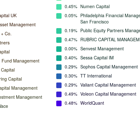
0.45%
Numen Capital
pital UK
0.05%
Philadelphia Financial Manag
San Francisco
Asset Management
0.19%
Public Equity Partners Mana
 + Co.
0.47%
RUBRIC CAPITAL MANAGE
tners
0.00%
Senvest Management
pital
0.40%
Sessa Capital IM
e Fund Management
0.29%
Sophos Capital Management
 Capital
0.30%
TT International
ing Capital
0.29%
Valiant Capital Management
Capital Management
0.49%
Voleon Capital Management
vestment Management
0.48%
WorldQuant
Wace