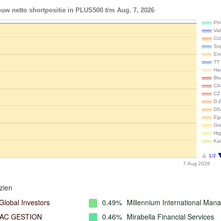
uw netto shortpositie in PLUS500 t/m Aug. 7, 2026
Phi
Val
Co
So
En
TT 
Ha
Bl
CA
CZ 
D.
DS
Ege
Gre
Hig
Ka
1/2
7 Aug 2026
zien
Global Investors
0.49%
Millennium International Ma
AC GESTION
0.46%
Mirabella Financial Services