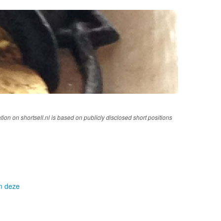
tion on shortsell.nl is based on publicly disclosed short positions
om deze