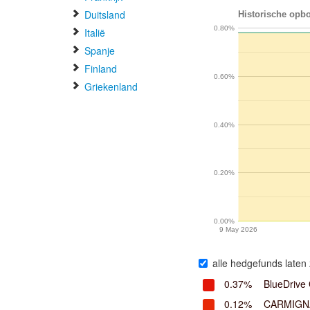
Duitsland
Historische opbo
0.80%
Italië
Spanje
Finland
0.60%
Griekenland
0.40%
0.20%
0.00%
9 May 2026
alle hedgefunds laten 
0.37%
BlueDrive 
0.12%
CARMIGN