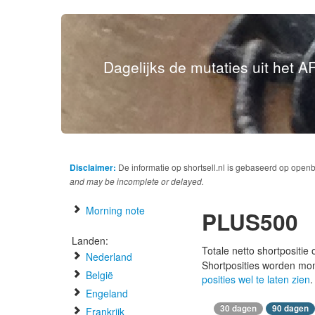
Dagelijks de mutaties uit het AF
Disclaimer:
De informatie op shortsell.nl is gebaseerd op open
and may be incomplete or delayed.
Morning note
PLUS500
Landen:
Totale netto shortpositie
Nederland
Shortposities worden mo
België
posities wel te laten zien
.
Engeland
30 dagen
90 dagen
Frankrijk