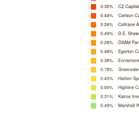
0.35%
CZ Capital
0.44%
Carlson Ca
0.26%
Coltrane 
0.49%
D.E. Shaw
0.28%
DSAM Par
0.48%
Egerton Ca
0.38%
Ennismor
0.78%
Greenvale
0.43%
Harbor Spr
0.00%
Highline 
0.31%
Kairos In
0.49%
Marshall 