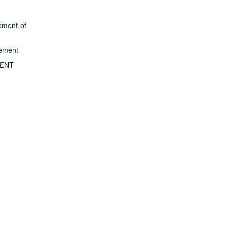
ement of
gement
MENT