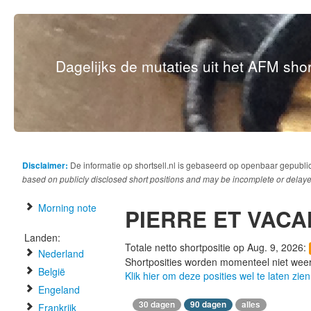
Dagelijks de mutaties uit het AFM short
Disclaimer:
De informatie op shortsell.nl is gebaseerd op openbaar gepubli
based on publicly disclosed short positions and may be incomplete or delaye
Morning note
PIERRE ET VAC
Landen:
Totale netto shortpositie op Aug. 9, 2026:
Nederland
Shortposities worden momenteel niet wee
België
Klik hier om deze posities wel te laten zien
Engeland
30 dagen
90 dagen
alles
Frankrijk