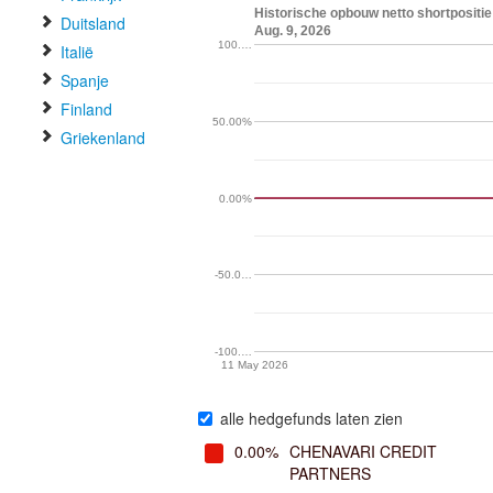
Historische opbouw netto shortposit
Duitsland
Aug. 9, 2026
100.…
Italië
Spanje
Finland
50.00%
Griekenland
0.00%
-50.0…
-100.…
11 May 2026
alle hedgefunds laten zien
0.00%
CHENAVARI CREDIT
PARTNERS