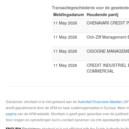
Transactiegeschiedenis voor de geselect
Meldingsdatum
Houdende partij
11 May 2026
CHENAVARI CREDIT 
11 May 2026
Och-Ziff Management 
11 May 2026
CIGOGNE MANAGEM
11 May 2026
CREDIT INDUSTRIEL 
COMMERCIAL
Disclaimer: shortsell.nl is niet gelieerd aan de
Autoriteit Financiele Markten
(AFM
wordt gepubliceerd door de AFM en haar zusterorganisaties in Europa. Meer info
pagina
van de AFM website. Shortsell.nl geeft geen garanties over de juistheid
Voor vragen en opmerkingen kunt u contact opnemen via info apestaartje shorts
shortsell.nl is not affiliated with the Dutch Authority fo
ENGLISH
Disclaimer: