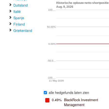
Historische opbouw netto shortposit
Duitsland
Aug. 9, 2026
100.…
Italië
Spanje
Finland
50.00%
Griekenland
0.00%
-50.0…
-100.…
11 May 2026
alle hedgefunds laten zien
0.49%
BlackRock Investment
Management