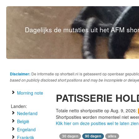
Dagelijks de mutaties uit het AFM short
Disclaimer:
De informatie op shortsell.nl is gebaseerd op openbaar gepubli
based on publicly disclosed short positions and may be incomplete or delaye
Morning note
PATISSERIE HOL
Landen:
Totale netto shortpositie op Aug. 9, 2026:
Nederland
Shortposities worden momenteel niet wee
België
Klik hier om deze posities wel te laten zien
Engeland
30 dagen
90 dagen
alles
Frankrijk