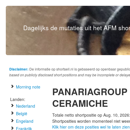
Dagelijks de mutaties uit het AFM short
Disclaimer:
De informatie op shortsell.nl is gebaseerd op openbaar gepubli
based on publicly disclosed short positions and may be incomplete or delaye
Morning note
PANARIAGROUP 
Landen:
CERAMICHE
Nederland
België
Totale netto shortpositie op Aug. 10, 2026
Engeland
Shortposities worden momenteel niet wee
Klik hier om deze posities wel te laten zien
Frankrijk