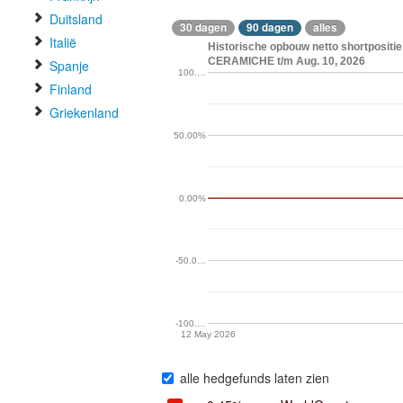
Duitsland
30 dagen
90 dagen
alles
Italië
Historische opbouw netto shortposi
CERAMICHE t/m Aug. 10, 2026
Spanje
100.…
Finland
Griekenland
50.00%
0.00%
-50.0…
-100.…
12 May 2026
alle hedgefunds laten zien