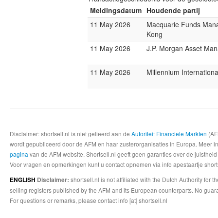
Meldingsdatum
Houdende partij
11 May 2026
Macquarie Funds Man
Kong
11 May 2026
J.P. Morgan Asset Ma
11 May 2026
Millennium Internatio
Disclaimer: shortsell.nl is niet gelieerd aan de
Autoriteit Financiele Markten
(AFM
wordt gepubliceerd door de AFM en haar zusterorganisaties in Europa. Meer info
pagina
van de AFM website. Shortsell.nl geeft geen garanties over de juistheid
Voor vragen en opmerkingen kunt u contact opnemen via info apestaartje shorts
shortsell.nl is not affiliated with the Dutch Authority fo
ENGLISH
Disclaimer:
selling registers published by the AFM and its European counterparts. No guara
For questions or remarks, please contact info [at] shortsell.nl