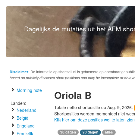
Dagelijks de mutaties uit het AFM short
Disclaimer:
De informatie op shortsell.nl is gebaseerd op openbaar gepubli
based on publicly disclosed short positions and may be incomplete or delaye
Morning note
Oriola B
Landen:
Totale netto shortpositie op Aug. 9, 2026:
Nederland
Shortposities worden momenteel niet wee
België
Klik hier om deze posities wel te laten zien
Engeland
30 dagen
90 dagen
alles
Frankrijk