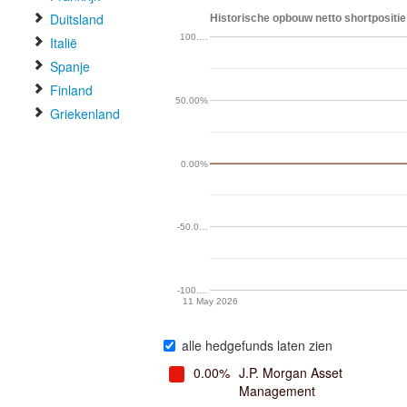
Duitsland
Historische opbouw netto shortpositie 
100.…
Italië
Spanje
Finland
50.00%
Griekenland
0.00%
-50.0…
-100.…
11 May 2026
alle hedgefunds laten zien
0.00%
J.P. Morgan Asset
Management