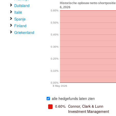
Historische opbouw netto shortpositi
Duitsland
6, 2026
0.60%
Italië
Spanje
0.50%
Finland
Griekenland
0.40%
0.30%
0.20%
0.10%
0.00%
8 May 2026
alle hedgefunds laten zien
0.60%
Connor, Clark & Lunn
Investment Management