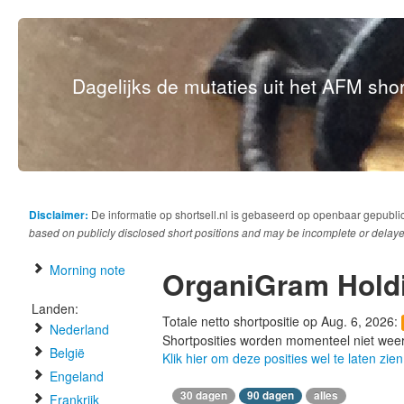
Dagelijks de mutaties uit het AFM short
Disclaimer:
De informatie op shortsell.nl is gebaseerd op openbaar gepubli
based on publicly disclosed short positions and may be incomplete or delaye
Morning note
OrganiGram Hold
Landen:
Totale netto shortpositie op Aug. 6, 2026:
Nederland
Shortposities worden momenteel niet wee
België
Klik hier om deze posities wel te laten zien
Engeland
30 dagen
90 dagen
alles
Frankrijk