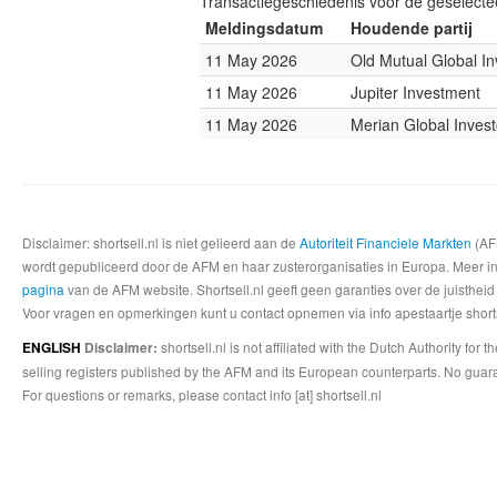
Transactiegeschiedenis voor de geselect
Meldingsdatum
Houdende partij
11 May 2026
Old Mutual Global In
11 May 2026
Jupiter Investment
11 May 2026
Merian Global Invest
Disclaimer: shortsell.nl is niet gelieerd aan de
Autoriteit Financiele Markten
(AFM
wordt gepubliceerd door de AFM en haar zusterorganisaties in Europa. Meer info
pagina
van de AFM website. Shortsell.nl geeft geen garanties over de juistheid
Voor vragen en opmerkingen kunt u contact opnemen via info apestaartje shorts
shortsell.nl is not affiliated with the Dutch Authority fo
ENGLISH
Disclaimer:
selling registers published by the AFM and its European counterparts. No guara
For questions or remarks, please contact info [at] shortsell.nl