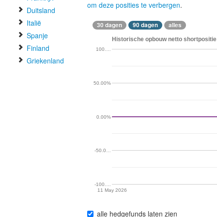
om deze posities te verbergen
.
Duitsland
Italië
30 dagen
90 dagen
alles
Spanje
Historische opbouw netto shortpositie
Finland
100.…
Griekenland
50.00%
0.00%
-50.0…
-100.…
11 May 2026
alle hedgefunds laten zien