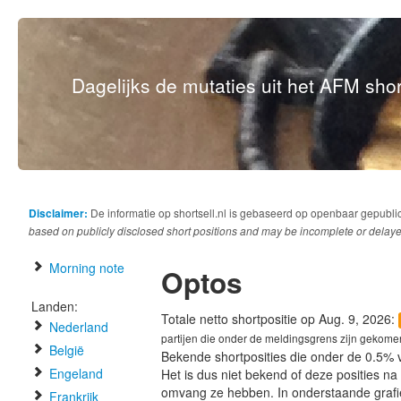
Dagelijks de mutaties uit het AFM short
Disclaimer:
De informatie op shortsell.nl is gebaseerd op openbaar gepubli
based on publicly disclosed short positions and may be incomplete or delaye
Morning note
Optos
Landen:
Totale netto shortpositie op Aug. 9, 2026:
Nederland
partijen die onder de meldingsgrens zijn gekome
België
Bekende shortposities die onder de 0.5% 
Engeland
Het is dus niet bekend of deze posities n
omvang ze hebben. In onderstaande graf
Frankrijk