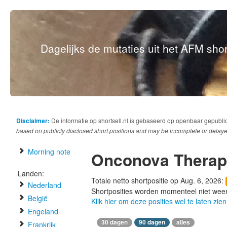
Dagelijks de mutaties uit het AFM short
Disclaimer:
De informatie op shortsell.nl is gebaseerd op openbaar gepubli
based on publicly disclosed short positions and may be incomplete or delaye
Morning note
Onconova Therap
Landen:
Totale netto shortpositie op Aug. 6, 2026:
Nederland
Shortposities worden momenteel niet wee
België
Klik hier om deze posities wel te laten zien
Engeland
30 dagen
90 dagen
alles
Frankrijk