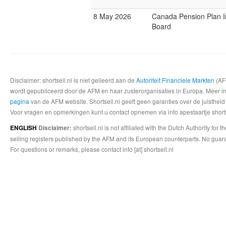
8 May 2026
Canada Pension Plan 
Board
Disclaimer: shortsell.nl is niet gelieerd aan de
Autoriteit Financiele Markten
(AFM
wordt gepubliceerd door de AFM en haar zusterorganisaties in Europa. Meer info
pagina
van de AFM website. Shortsell.nl geeft geen garanties over de juistheid
Voor vragen en opmerkingen kunt u contact opnemen via info apestaartje shorts
shortsell.nl is not affiliated with the Dutch Authority fo
ENGLISH
Disclaimer:
selling registers published by the AFM and its European counterparts. No guara
For questions or remarks, please contact info [at] shortsell.nl