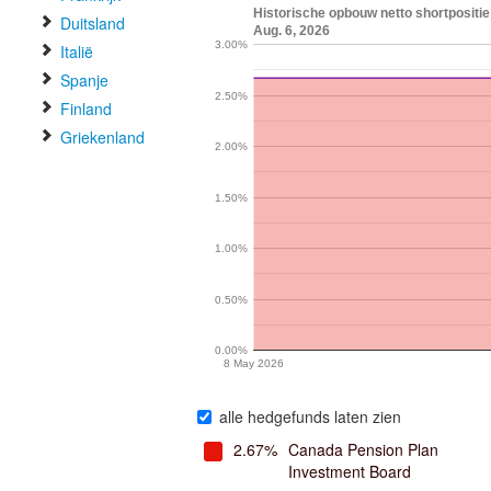
Historische opbouw netto shortpositi
Duitsland
Aug. 6, 2026
3.00%
Italië
Spanje
2.50%
Finland
Griekenland
2.00%
1.50%
1.00%
0.50%
0.00%
8 May 2026
alle hedgefunds laten zien
2.67%
Canada Pension Plan
Investment Board