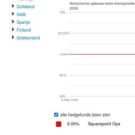
Historische opbouw netto shortpositie
Duitsland
2026
100.…
Italië
Spanje
Finland
50.00%
Griekenland
0.00%
-50.0…
-100.…
9 May 2026
alle hedgefunds laten zien
0.00%
Squarepoint Ops