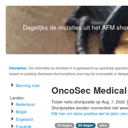
Dagelijks de mutaties uit het AFM short
Disclaimer:
De informatie op shortsell.nl is gebaseerd op openbaar gepubli
based on publicly disclosed short positions and may be incomplete or delaye
Morning note
OncoSec Medical
Landen:
Totale netto shortpositie op Aug. 7, 2026:
Nederland
Shortposities worden momenteel niet wee
België
Klik hier om deze posities wel te laten zien
Engeland
30 dagen
90 dagen
alles
Frankrijk